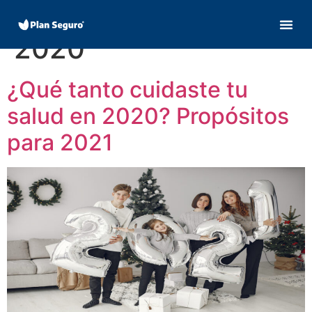
Día:
30 diciembre,
2020
¿Qué tanto cuidaste tu
salud en 2020? Propósitos
para 2021