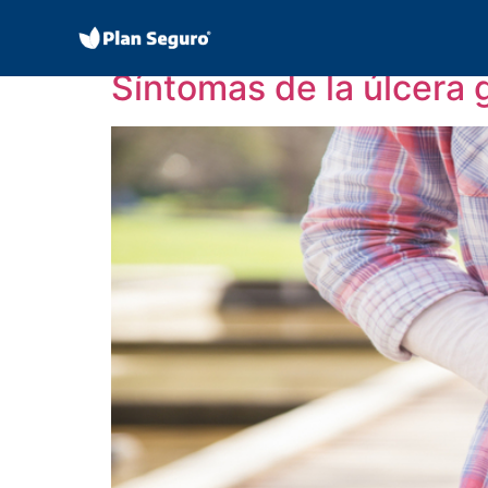
Día:
14 septiembr
Síntomas de la úlcera 