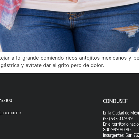
stejar a lo grande comiendo ricos antojitos mexicanos y 
gástrica y evítate dar el grito pero de dolor.
CONDUSEF
1473100
guro.com.mx
En la Ciudad de Méxi
(55) 53 40 09 99
En el territorio nacio
800 999 80 80
Insurgentes Sur 762