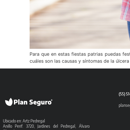
Para que en estas fiestas patrias puedas fe
cuáles son las causas y síntomas de la úlcera 
(55) 5
planse
Ubicado en: Artz Pedregal
Anillo Perif. 3720, Jardines del Pedregal, Álvaro