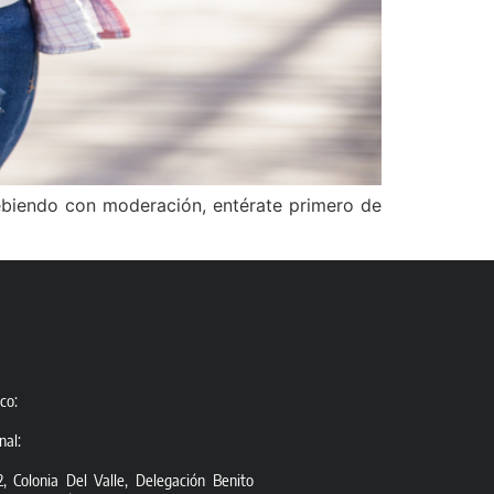
bebiendo con moderación, entérate primero de
co:
nal:
, Colonia Del Valle, Delegación Benito