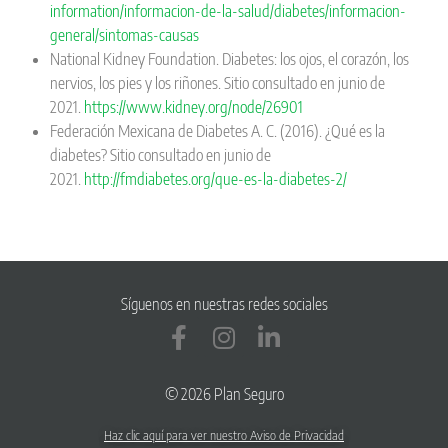
information/informacion-de-la-salud/diabetes/informacion-
general/sintomas-causas
National Kidney Foundation. Diabetes: los ojos, el corazón, los
nervios, los pies y los riñones. Sitio consultado en junio de
2021.
https://www.kidney.org/node/26901
Federación Mexicana de Diabetes A. C. (2016). ¿Qué es la
diabetes? Sitio consultado en junio de
2021.
http://fmdiabetes.org/que-es-la-diabetes-2/
Síguenos en nuestras redes sociales
© 2026 Plan Seguro
Haz clic aquí para ver nuestro Aviso de Privacidad