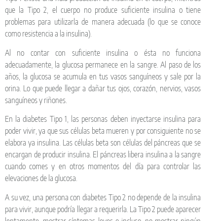
que la Tipo 2, el cuerpo no produce suficiente insulina o tiene
problemas para utilizarla de manera adecuada (lo que se conoce
como resistencia a la insulina).
Al no contar con suficiente insulina o ésta no funciona
adecuadamente, la glucosa permanece en la sangre. Al paso de los
años, la glucosa se acumula en tus vasos sanguíneos y sale por la
orina. Lo que puede llegar a dañar tus ojos, corazón, nervios, vasos
sanguíneos y riñones.
En la diabetes Tipo 1, las personas deben inyectarse insulina para
poder vivir, ya que sus células beta mueren y por consiguiente no se
elabora ya insulina. Las células beta son células del páncreas que se
encargan de producir insulina. El páncreas libera insulina a la sangre
cuando comes y en otros momentos del día para controlar las
elevaciones de la glucosa.
A su vez, una persona con diabetes Tipo 2 no depende de la insulina
para vivir, aunque podría llegar a requerirla. La Tipo 2 puede aparecer
lentamente, mostrar síntomas leves o incluso, no mostrar ningún