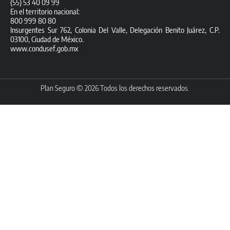
(55) 53 40 09 99
En el territorio nacional:
800 999 80 80
Insurgentes Sur 762, Colonia Del Valle, Delegación Benito Juárez, C.P.
03100, Ciudad de México.
www.condusef.gob.mx
Plan Seguro © 2026 Todos los derechos reservados.