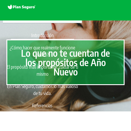
CONTENIDOS
Introducción
¿Cómo hacer que realmente funcione
Lo que no te cuentan de
para ti?
los propósitos de Año
El propósito más importante: cuidar de ti
Nuevo
mismo
En Plan Seguro, cuidamos lo más valioso
de tu vida.
Referencias