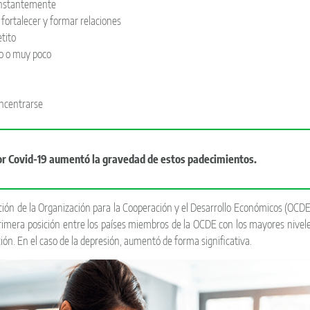
constantemente
fortalecer y formar relaciones
tito
o o muy poco
oncentrarse
r Covid-19 aumentó la gravedad de estos padecimientos.
ión de la Organización para la Cooperación y el Desarrollo Económicos (OCDE
primera posición entre los países miembros de la OCDE con los mayores nivel
ión. En el caso de la depresión, aumentó de forma significativa.