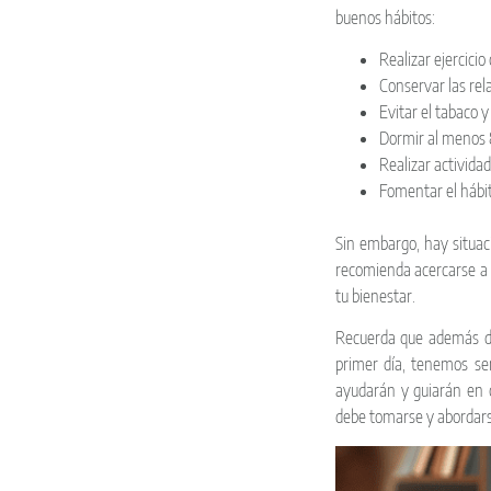
buenos hábitos:
Realizar ejercicio
Conservar las rel
Evitar el tabaco y
Dormir al menos 8
Realizar activida
Fomentar el hábit
Sin embargo, hay situaci
recomienda acercarse a 
tu bienestar.
Recuerda que además de
primer día, tenemos serv
ayudarán y guiarán en 
debe tomarse y abordarse