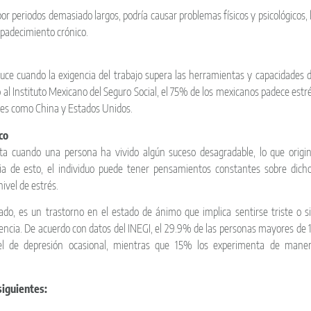
por periodos demasiado largos, podría causar problemas físicos y psicológicos, 
 padecimiento crónico.
duce cuando la exigencia del trabajo supera las herramientas y capacidades 
 al Instituto Mexicano del Seguro Social, el 75% de los mexicanos padece estr
íses como China y Estados Unidos.
co
ta cuando una persona ha vivido algún suceso desagradable, lo que origi
a de esto, el individuo puede tener pensamientos constantes sobre dich
ivel de estrés.
lado, es un trastorno en el estado de ánimo que implica sentirse triste o s
encia. De acuerdo con datos del INEGI, el 29.9% de las personas mayores de 
el de depresión ocasional, mientras que 15% los experimenta de mane
siguientes: