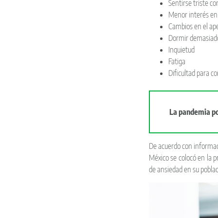
Sentirse triste 
Menor interés en 
Cambios en el ape
Dormir demasiad
Inquietud
Fatiga
Dificultad para c
La pandemia po
De acuerdo con informac
México se colocó en la 
de ansiedad en su poblac