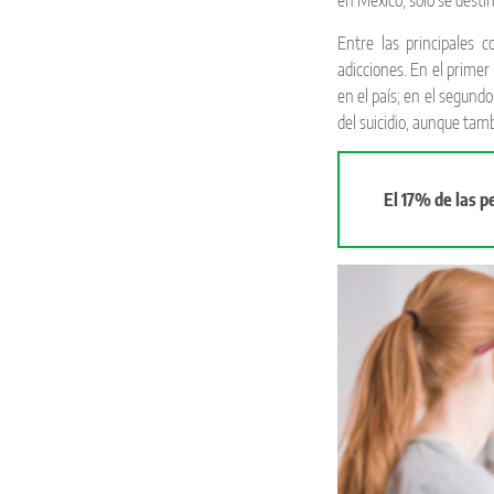
en México, solo se desti
Entre las principales c
adicciones. En el primer
en el país; en el segund
del suicidio, aunque tamb
El 17% de las 