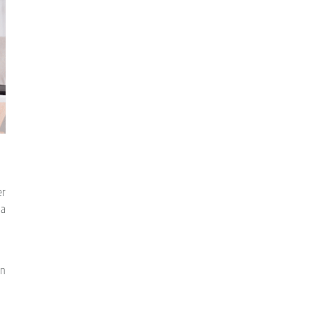
er
ia
in