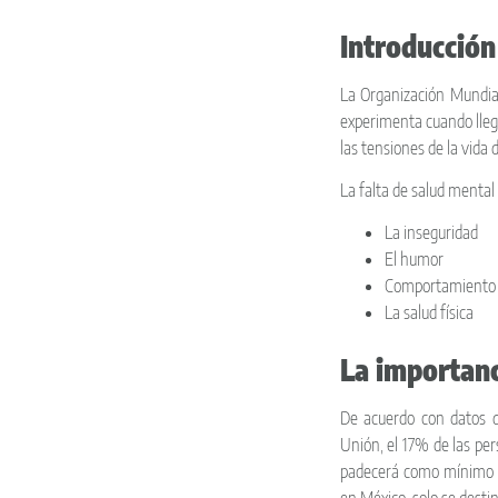
Introducción
La Organización Mundia
experimenta cuando llega 
las tensiones de la vida 
La falta de salud mental
La inseguridad
El humor
Comportamiento 
La salud física
La importanc
De acuerdo con datos de
Unión, el 17% de las pe
padecerá como mínimo u