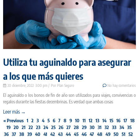
Utiliza tu aguinaldo para asegurar
a los que más quieres
20 diciembre, 2022
3:00 pm
Plan Seguro
No hay comentarios
El aguinaldo o los bonos de fin de año son utilizados para viajes, convivencias o
regalos durante las fiestas decembrinas. Es verdad que ambas cosas
Leer más →
« Previous
1
2
3
4
5
6
7
8
9
10
11
12
13
14
15
16
17
18
19
20
21
22
23
24
25
26
27
28
29
30
31
32
33
34
35
36
37
38
39
40
41
42
43
44
45
46
47
48
49
50
51
52