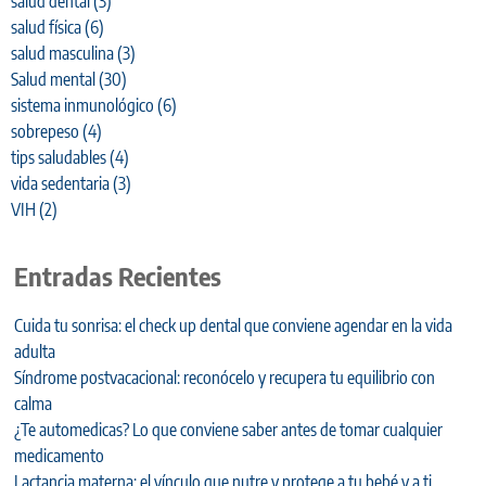
salud dental
(3)
salud física
(6)
salud masculina
(3)
Salud mental
(30)
sistema inmunológico
(6)
sobrepeso
(4)
tips saludables
(4)
vida sedentaria
(3)
VIH
(2)
Entradas Recientes
Cuida tu sonrisa: el check up dental que conviene agendar en la vida
adulta
Síndrome postvacacional: reconócelo y recupera tu equilibrio con
calma
¿Te automedicas? Lo que conviene saber antes de tomar cualquier
medicamento
Lactancia materna: el vínculo que nutre y protege a tu bebé y a ti