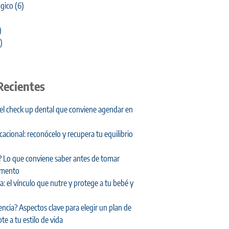
gico
(6)
)
)
Recientes
 el check up dental que conviene agendar en
cional: reconócelo y recupera tu equilibrio
 Lo que conviene saber antes de tomar
amento
: el vínculo que nutre y protege a tu bebé y
encia? Aspectos clave para elegir un plan de
te a tu estilo de vida