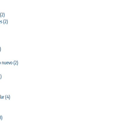
(2)
es
(2)
)
o nuevo
(2)
)
lar
(4)
3)
)