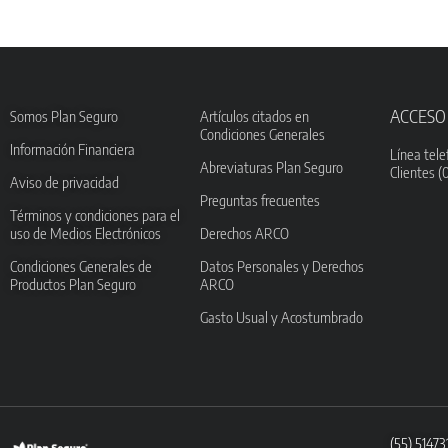
ACCESO
Somos Plan Seguro
Artículos citados en
Condiciones Generales
Información Financiera
Línea tele
Abreviaturas Plan Seguro
Clientes (
Aviso de privacidad
Preguntas frecuentes
Términos y condiciones para el
uso de Medios Electrónicos
Derechos ARCO
Condiciones Generales de
Datos Personales y Derechos
Productos Plan Seguro
ARCO
Gasto Usual y Acostumbrado
(55) 5147