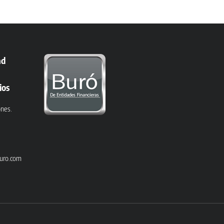
ad
ios
ones.
uro.com