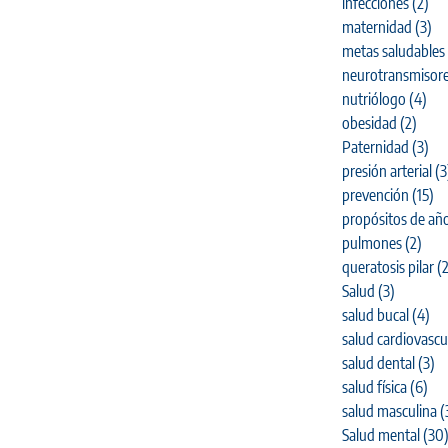
infecciones
(2)
maternidad
(3)
metas saludables
neurotransmisor
nutriólogo
(4)
obesidad
(2)
Paternidad
(3)
presión arterial
(3
prevención
(15)
propósitos de añ
pulmones
(2)
queratosis pilar
(2
Salud
(3)
salud bucal
(4)
salud cardiovascu
salud dental
(3)
salud física
(6)
salud masculina
(
Salud mental
(30