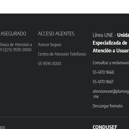
 ASEGURADO
ACCESO AGENTES
Línea UNE -
Unid
Especializada de
fónica de Atención a
Asesor Seguro
01 52) 55 9595 0000
Atención a Usuar
Centro de Atención Telefónico
Consultas y reclamaci
55 9595 0000
55 4170 9668
55 4170 9667
atencionune@planseg
.mx
Descargar formato
CONDUSEF
3100