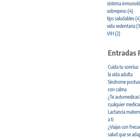
sistema inmunoló
sobrepeso
(4)
tips saludables
(4
vida sedentaria
(3
VIH
(2)
Entradas 
Cuida tu sonrisa:
la vida adulta
Síndrome postvaca
con calma
¿Te automedicas?
cualquier medic
Lactancia materna
a ti
¿Viajas con frecu
salud que se adap