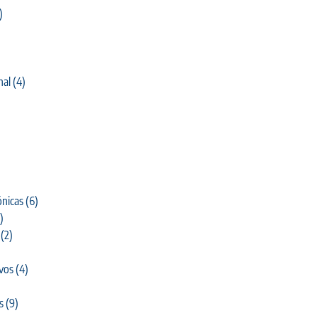
)
nal
(4)
)
nicas
(6)
)
(2)
ivos
(4)
s
(9)