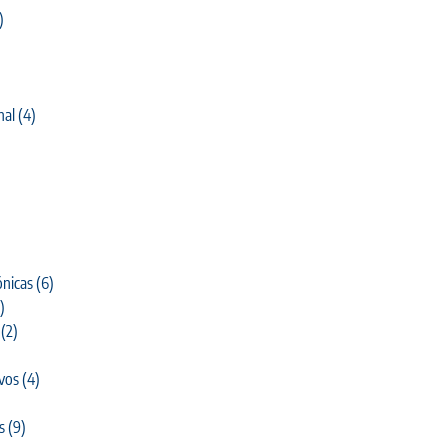
)
nal
(4)
)
nicas
(6)
)
(2)
ivos
(4)
s
(9)