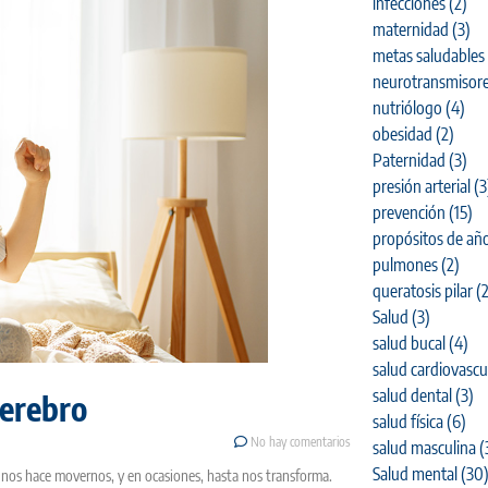
infecciones
(2)
maternidad
(3)
metas saludables
neurotransmisor
nutriólogo
(4)
obesidad
(2)
Paternidad
(3)
presión arterial
(3
prevención
(15)
propósitos de añ
pulmones
(2)
queratosis pilar
(2
Salud
(3)
salud bucal
(4)
salud cardiovascu
salud dental
(3)
cerebro
salud física
(6)
No hay comentarios
salud masculina
(
Salud mental
(30
, nos hace movernos, y en ocasiones, hasta nos transforma.