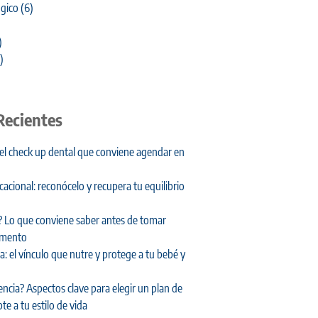
gico
(6)
)
)
Recientes
 el check up dental que conviene agendar en
cional: reconócelo y recupera tu equilibrio
 Lo que conviene saber antes de tomar
amento
: el vínculo que nutre y protege a tu bebé y
encia? Aspectos clave para elegir un plan de
te a tu estilo de vida