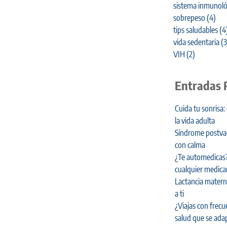
sistema inmunoló
sobrepeso
(4)
tips saludables
(4
vida sedentaria
(3
VIH
(2)
Entradas 
Cuida tu sonrisa:
la vida adulta
Síndrome postvaca
con calma
¿Te automedicas?
cualquier medic
Lactancia materna
a ti
¿Viajas con frecu
salud que se adap