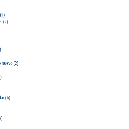
(2)
es
(2)
)
o nuevo
(2)
)
lar
(4)
3)
)