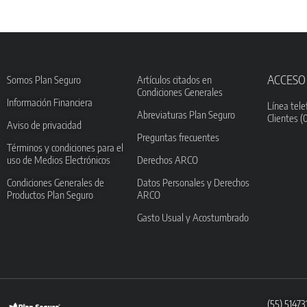
ACCESO
Somos Plan Seguro
Artículos citados en
Condiciones Generales
Información Financiera
Línea tele
Abreviaturas Plan Seguro
Clientes (
Aviso de privacidad
Preguntas frecuentes
Términos y condiciones para el
uso de Medios Electrónicos
Derechos ARCO
Condiciones Generales de
Datos Personales y Derechos
Productos Plan Seguro
ARCO
Gasto Usual y Acostumbrado
(55) 5147