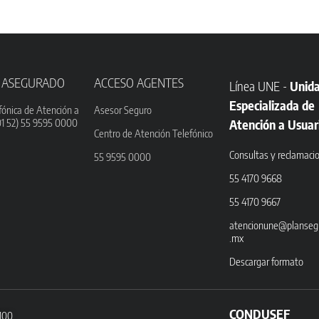
 ASEGURADO
ACCESO AGENTES
Línea UNE -
Unid
Especializada de
fónica de Atención a
Asesor Seguro
01 52) 55 9595 0000
Atención a Usuar
Centro de Atención Telefónico
Consultas y reclamaci
55 9595 0000
55 4170 9668
55 4170 9667
atencionune@planseg
.mx
Descargar formato
CONDUSEF
3100