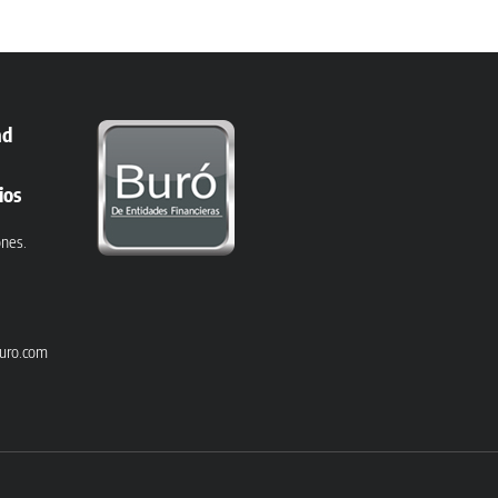
ad
ios
ones.
uro.com