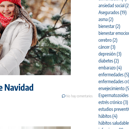
ansiedad social
(2
Asegurados
(19)
asma
(2)
bienestar
(2)
bienestar emocio
cerebro
(2)
cáncer
(3)
depresión
(3)
diabetes
(2)
embarazo
(4)
enfermedades
(5
enfermedades cró
de Navidad
envejecimiento
(5
Espermatozoides
No hay comentarios
estrés crónico
(3)
estudios prevent
hábitos
(4)
hábitos saludable