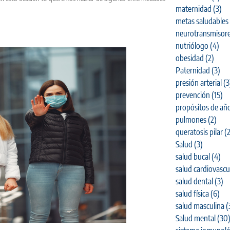
maternidad
(3)
metas saludables
neurotransmisor
nutriólogo
(4)
obesidad
(2)
Paternidad
(3)
presión arterial
(3
prevención
(15)
propósitos de añ
pulmones
(2)
queratosis pilar
(2
Salud
(3)
salud bucal
(4)
salud cardiovascu
salud dental
(3)
salud física
(6)
salud masculina
(
Salud mental
(30