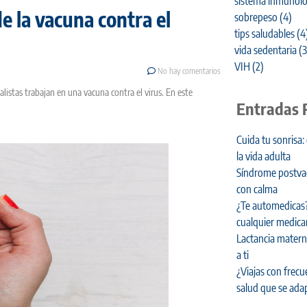
sistema inmunoló
 la vacuna contra el
sobrepeso
(4)
tips saludables
(4
vida sedentaria
(3
VIH
(2)
No hay comentarios
alistas trabajan en una vacuna contra el virus. En este
Entradas 
Cuida tu sonrisa:
la vida adulta
Síndrome postvaca
con calma
¿Te automedicas?
cualquier medic
Lactancia materna
a ti
¿Viajas con frecu
salud que se adap