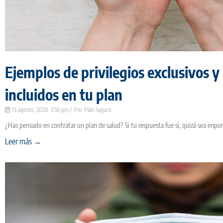
Ejemplos de privilegios exclusivos y
incluidos en tu plan
13 agosto, 2020
3:56 pm
Plan Seguro
¿Has pensado en contratar un plan de salud? Si tu respuesta fue sí, quizá sea impor
Leer más →