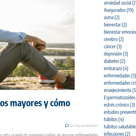
ansiedad social
(2
Asegurados
(19)
asma
(2)
bienestar
(2)
bienestar emocio
cerebro
(2)
cáncer
(3)
depresión
(3)
diabetes
(2)
embarazo
(4)
enfermedades
(5
enfermedades cró
envejecimiento
(5
Espermatozoides
tos mayores y cómo
estrés crónico
(3)
estudios prevent
hábitos
(4)
No hay comentarios
hábitos saludable
infecciones
(2)
 En esta ocasión te queremos hablar de algunas enfermedades