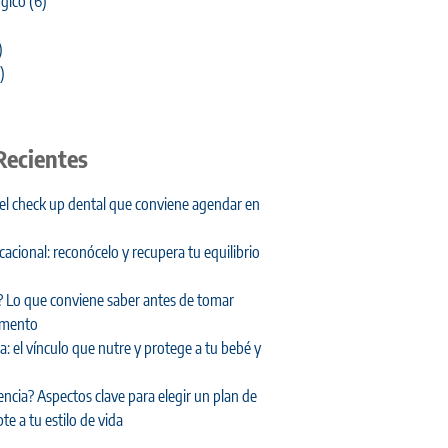
gico
(6)
)
)
Recientes
 el check up dental que conviene agendar en
cional: reconócelo y recupera tu equilibrio
 Lo que conviene saber antes de tomar
amento
: el vínculo que nutre y protege a tu bebé y
encia? Aspectos clave para elegir un plan de
te a tu estilo de vida