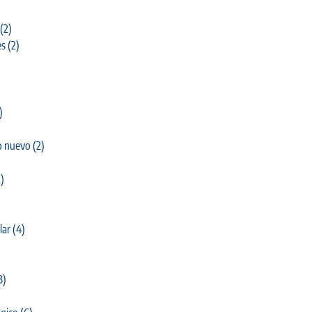
(2)
es
(2)
)
o nuevo
(2)
)
lar
(4)
3)
)