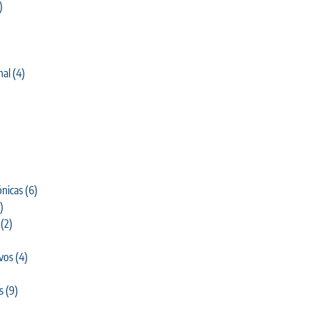
)
nal
(4)
)
nicas
(6)
)
(2)
ivos
(4)
s
(9)