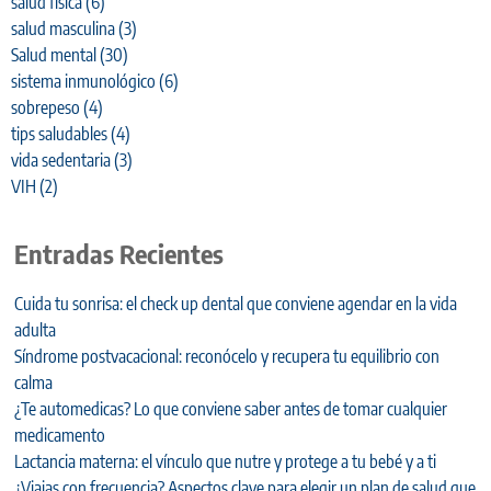
salud física
(6)
salud masculina
(3)
Salud mental
(30)
sistema inmunológico
(6)
sobrepeso
(4)
tips saludables
(4)
vida sedentaria
(3)
VIH
(2)
Entradas Recientes
Cuida tu sonrisa: el check up dental que conviene agendar en la vida
adulta
Síndrome postvacacional: reconócelo y recupera tu equilibrio con
calma
¿Te automedicas? Lo que conviene saber antes de tomar cualquier
medicamento
Lactancia materna: el vínculo que nutre y protege a tu bebé y a ti
¿Viajas con frecuencia? Aspectos clave para elegir un plan de salud que