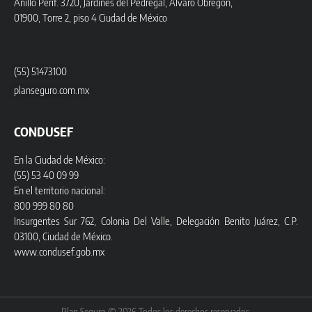
Anillo Perif. 3720, Jardines del Pedregal, Álvaro Obregón,
01900, Torre 2, piso 4 Ciudad de México
(55) 51473100
planseguro.com.mx
CONDUSEF
En la Ciudad de México:
(55) 53 40 09 99
En el territorio nacional:
800 999 80 80
Insurgentes Sur 762, Colonia Del Valle, Delegación Benito Juárez, C.P.
03100, Ciudad de México.
www.condusef.gob.mx
Plan Seguro © 2026 Todos los derechos reservados.