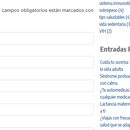
sistema inmunoló
 campos obligatorios están marcados con
sobrepeso
(4)
tips saludables
(4
vida sedentaria
(3
VIH
(2)
Entradas 
Cuida tu sonrisa:
la vida adulta
Síndrome postvaca
con calma
¿Te automedicas?
cualquier medic
Lactancia materna
a ti
¿Viajas con frecu
salud que se adap