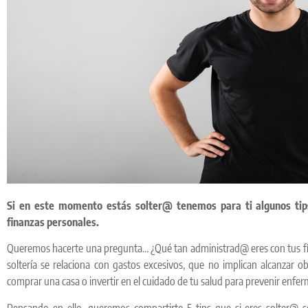
Si en este momento estás solter@ tenemos para ti algunos tip
finanzas personales.
Queremos hacerte una pregunta… ¿Qué tan administrad@ eres con tus fin
soltería se relaciona con gastos excesivos, que no implican alcanzar o
comprar una casa o invertir en el cuidado de tu salud para prevenir enfe
Pensando en ello, queremos compartirte 5 tips que si eres solter@ 