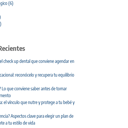
gico
(6)
)
)
Recientes
 el check up dental que conviene agendar en
cional: reconócelo y recupera tu equilibrio
 Lo que conviene saber antes de tomar
amento
: el vínculo que nutre y protege a tu bebé y
encia? Aspectos clave para elegir un plan de
te a tu estilo de vida