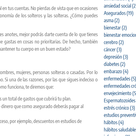
ansiedad social
(2
l en tus cuentas. No pierdas de vista que en ocasiones
Asegurados
(19)
onomía de los solteros y las solteras. ¿Cómo puedes
asma
(2)
bienestar
(2)
s anotes, mejor podrás darte cuenta de lo que tienes
bienestar emocio
 gastas en cosas no prioritarias. De hecho, también
cerebro
(2)
 mantener tu cuerpo en un buen estado?
cáncer
(3)
depresión
(3)
diabetes
(2)
embarazo
(4)
ombres, mujeres, personas solteras o casadas. Por lo
enfermedades
(5
no. Si una de las razones, por las que sigues indeciso o
enfermedades cró
cómo funciona, te diremos que:
envejecimiento
(5
 un total de gastos que cubrirá tu plan.
Espermatozoides
 de dinero que como asegurado deberás pagar al
estrés crónico
(3)
estudios prevent
acceso, por ejemplo, descuentos en estudios de
hábitos
(4)
hábitos saludable