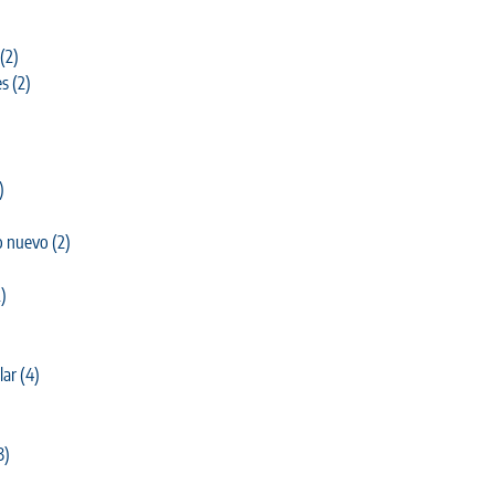
(2)
es
(2)
)
o nuevo
(2)
)
lar
(4)
3)
)