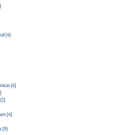
)
nal
(4)
)
nicas
(6)
)
(2)
ivos
(4)
s
(9)