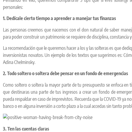
personales:
1. Dedícale cierto tiempo a aprender a manejar tus finanzas
Las personas creemos que nacemos con el don natural de saber manejar
para poder construir un patrimonio se requiere de disciplina, constancia y
La recomendación que le queremos hacer a los y las solteras es que dediq
inversionistas novatos. Un ejemplo de los textos que sugerimos es: Cómo
Adina Chelminsky.
2. Todo soltero o soltera debe pensar en un fondo de emergencias
Como soltero o soltera la mayor parte de tu presupuesto se enfoca en ti, 
que destinaras una parte de tus ingresos a crear un fondo de emergen
pueda respaldar en caso de imprevistos. Recuerda que la COVID-19 ya nos
banco o en alguna inversión a corto plazo a la cual accedas sin tanto pro
3. Ten las cuentas claras