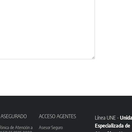
 ASEGURADO
ACCESO AGENTES
Línea UNE -
Unid
Especializada de
fónica de Atención a
Asesor Seguro