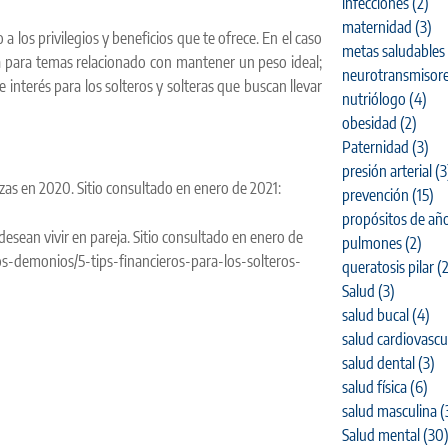
infecciones
(2)
maternidad
(3)
a los privilegios y beneficios que te ofrece. En el caso
metas saludables
ca para temas relacionado con mantener un peso ideal;
neurotransmisor
e interés para los solteros y solteras que buscan llevar
nutriólogo
(4)
obesidad
(2)
Paternidad
(3)
presión arterial
(3
zas en 2020. Sitio consultado en enero de 2021:
prevención
(15)
propósitos de añ
 desean vivir en pareja. Sitio consultado en enero de
pulmones
(2)
-demonios/5-tips-financieros-para-los-solteros-
queratosis pilar
(2
Salud
(3)
salud bucal
(4)
salud cardiovascu
salud dental
(3)
salud física
(6)
salud masculina
(
Salud mental
(30