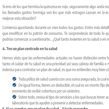
Si eres de los que termina la quincena en rojo, seguramente algo anda ma
los llamados gastos hormiga son los que más estragos causan en la ec
mejorar esta situación?
Comienza apuntando durante un mes todos tus gastos. Entre más detalle
que modificar en tu patrón de consumo. Te sorprenderás de todo lo que
podrías comenzar a cuestionarte… ¿Qué tanto inviertes en tu salud o en
4. Ten un plan centrado en tu salud
Hemos visto que las enfermedades actuales no hacen distinción entre h
tanto el cuidar de tu salud es una prioridad así seas cabeza de familia o 
indecisa para contratar un plan de salud, es que no entiendes muy bien 
Toda póliza de salud cuenta con una suma asegurada, la cual es
De igual forma, tienes un deducible, el cual es un monto fijo
momento de recibir cobertura por un siniestro.
Sobre todo, revisa el tipo de servicios a los que buscas tener 
laboratorio que te ayuden a prevenir o detectar enfermedades.
5. Si ya cuentas con un plan de salud… Sácale provecho