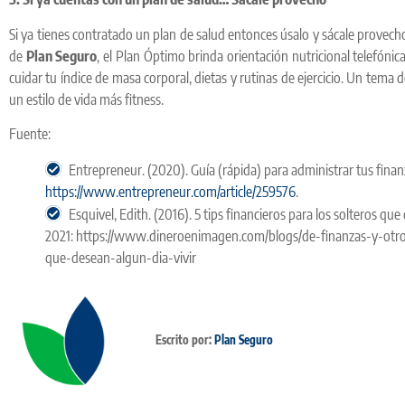
Si ya tienes contratado un plan de salud entonces úsalo y sácale provecho 
de
Plan Seguro
, el Plan Óptimo brinda orientación nutricional telefóni
cuidar tu índice de masa corporal, dietas y rutinas de ejercicio. Un tema d
un estilo de vida más fitness.
Fuente:
Entrepreneur. (2020). Guía (rápida) para administrar tus finan
https://www.entrepreneur.com/article/259576
.
Esquivel, Edith. (2016). 5 tips financieros para los solteros que
2021: https://www.dineroenimagen.com/blogs/de-finanzas-y-otros
que-desean-algun-dia-vivir
Escrito por:
Plan Seguro