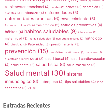
ansiedad social
(2)
asma
(2)
bienestar
bienestar emocional
(4)
cáncer
(3)
depresión
(3)
(2)
cerebro
(2)
enfermedades
(5)
embarazo
(4)
diabetes
(2)
enfermedades crónicas
(6)
envejecimiento
(5)
estudios preventivos
(4)
estrés crónico
(3)
Espermatozoides
(2)
hábitos saludables
(9)
hábitos
(4)
infecciones
(2)
nutriólogo
maternidad
(3)
metas saludables
(2)
neurotransmisores
(2)
(4)
Paternidad
(3)
presión arterial
(3)
obesidad
(2)
prevención
(15)
propósitos de año nuevo
(2)
pulmones
(2)
salud bucal
(4)
salud cardiovascular
Salud
(3)
queratosis pilar
(2)
salud física
(6)
(4)
salud dental
(3)
salud masculina
(3)
Salud mental
(30)
sistema
inmunológico
(6)
sobrepeso
(4)
tips saludables
(4)
vida
sedentaria
(3)
VIH
(2)
Entradas Recientes