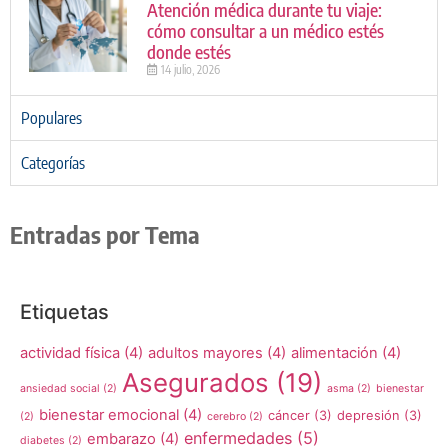
Atención médica durante tu viaje:
cómo consultar a un médico estés
donde estés
14 julio, 2026
Populares
Categorías
Entradas por Tema
Etiquetas
actividad física
(4)
adultos mayores
(4)
alimentación
(4)
Asegurados
(19)
ansiedad social
(2)
asma
(2)
bienestar
bienestar emocional
(4)
cáncer
(3)
depresión
(3)
(2)
cerebro
(2)
enfermedades
(5)
embarazo
(4)
diabetes
(2)