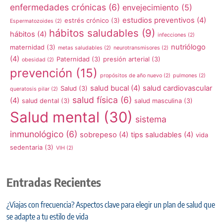
enfermedades crónicas
(6)
envejecimiento
(5)
estudios preventivos
(4)
estrés crónico
(3)
Espermatozoides
(2)
hábitos saludables
(9)
hábitos
(4)
infecciones
(2)
nutriólogo
maternidad
(3)
metas saludables
(2)
neurotransmisores
(2)
(4)
Paternidad
(3)
presión arterial
(3)
obesidad
(2)
prevención
(15)
propósitos de año nuevo
(2)
pulmones
(2)
salud bucal
(4)
salud cardiovascular
Salud
(3)
queratosis pilar
(2)
salud física
(6)
(4)
salud dental
(3)
salud masculina
(3)
Salud mental
(30)
sistema
inmunológico
(6)
sobrepeso
(4)
tips saludables
(4)
vida
sedentaria
(3)
VIH
(2)
Entradas Recientes
¿Viajas con frecuencia? Aspectos clave para elegir un plan de salud que
se adapte a tu estilo de vida