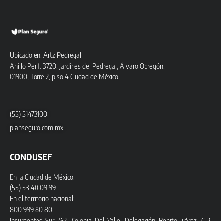
Ubicado en: Artz Pedregal
Anillo Perif. 3720, Jardines del Pedregal, Álvaro Obregón,
01900, Torre 2, piso 4 Ciudad de México
(55) 51473100
planseguro.com.mx
CONDUSEF
En la Ciudad de México:
(55) 53 40 09 99
En el territorio nacional:
800 999 80 80
Insurgentes Sur 762, Colonia Del Valle, Delegación Benito Juárez, C.P.