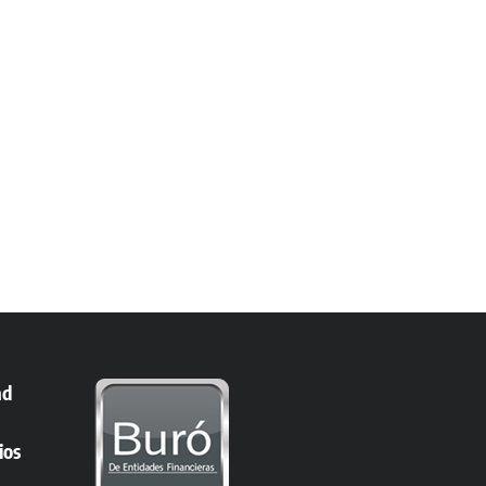
ad
ios