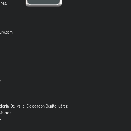
ones.
uro.com
:
:
olonia Del Valle, Delegación Benito Juárez,
México.
x