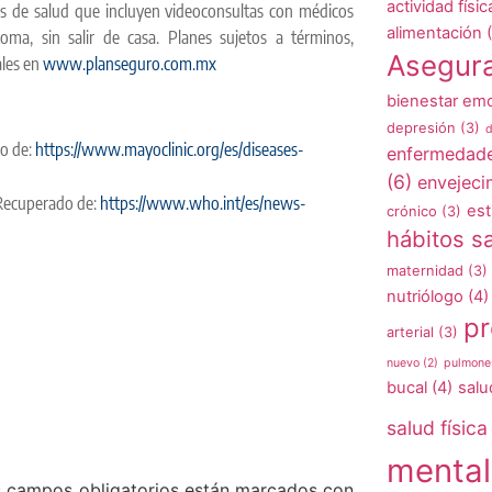
actividad físic
s de salud que incluyen videoconsultas con médicos
alimentación
(
oma, sin salir de casa. Planes sujetos a términos,
Asegur
ales en
www.planseguro.com.mx
bienestar emo
depresión
(3)
d
do de:
https://www.mayoclinic.org/es/diseases-
enfermedad
(6)
envejeci
 Recuperado de:
https://www.who.int/es/news-
est
crónico
(3)
hábitos s
maternidad
(3)
nutriólogo
(4)
pr
arterial
(3)
nuevo
(2)
pulmone
bucal
(4)
salu
salud física
mental
 campos obligatorios están marcados con