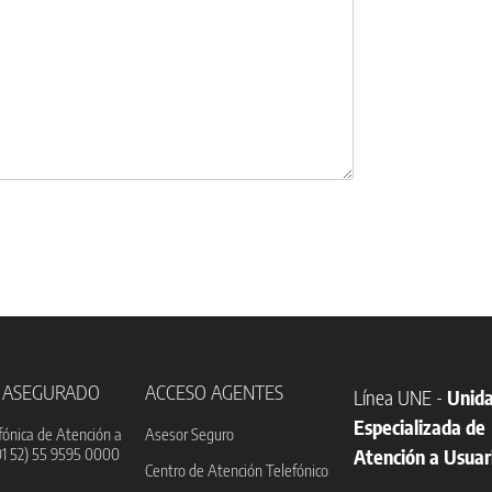
 ASEGURADO
ACCESO AGENTES
Línea UNE -
Unid
Especializada de
fónica de Atención a
Asesor Seguro
01 52) 55 9595 0000
Atención a Usuar
Centro de Atención Telefónico