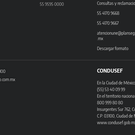
Consultas y reclamaci
55 9595 0000
55 4170 9668
55 4170 9667
atencionune@planseg
.mx
Descargar formato
CONDUSEF
3100
o.com.mx
En la Ciudad de México
(55) 53 40 09 99
En el territorio nacional
800 999 80 80
Insurgentes Sur 762, C
C.P. 03100, Ciudad de 
www.condusef.gob.m