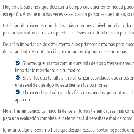
Hoy en día sabemos que detectar a tiempo cualquier enfermedad puede m
excepción. Aunque muchas veces se asocia con personas que fuman, lo cie
Este tipo de cáncer es uno de los más comunes a nivel mundial y, lam
porque sus síntomas iniciales pueden ser leves o confundirse con proble
De ahí la importancia de estar atento a los primeros síntomas para busc
de tratamiento. A continuación, te contamos algunos de los síntomas:
Si notas que una tos común dura más de dos o tres semanas, o 
importante mencionarlo a tu médico.
Si sientes que te falta el aire al realizar actividades que antes e
una señal de que algo no está bien en tus pulmones.
El cáncer de pulmón puede afectar los nervios que controlan 
aparente.
No entres en pánico. La mayoría de los síntomas tienen causas más com
para una evaluación completa; él determinará si necesitas estudios como r
Ignorar cualquier señal no hace que desaparezca, al contrario; puede emp