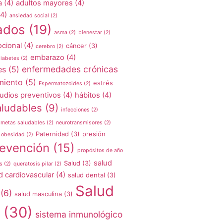
a
(4)
adultos mayores
(4)
4)
ansiedad social
(2)
ados
(19)
asma
(2)
bienestar
(2)
cional
(4)
cáncer
(3)
cerebro
(2)
embarazo
(4)
iabetes
(2)
enfermedades crónicas
es
(5)
miento
(5)
estrés
Espermatozoides
(2)
udios preventivos
(4)
hábitos
(4)
aludables
(9)
infecciones
(2)
metas saludables
(2)
neurotransmisores
(2)
Paternidad
(3)
presión
obesidad
(2)
evención
(15)
propósitos de año
salud
Salud
(3)
s
(2)
queratosis pilar
(2)
d cardiovascular
(4)
salud dental
(3)
Salud
(6)
salud masculina
(3)
(30)
sistema inmunológico