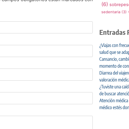
(6)
sobrepes
sedentaria
(3)
Entradas 
¿Viajas con frecu
salud que se adap
Cansancio, cambi
momento de cons
Diarrea del viaj
valoración médic
¿Tuviste una caí
de buscar atenci
Atención médica 
médico estés don