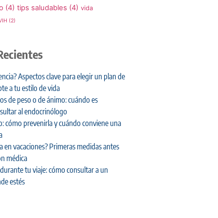
o
(4)
tips saludables
(4)
vida
VIH
(2)
Recientes
encia? Aspectos clave para elegir un plan de
te a tu estilo de vida
os de peso o de ánimo: cuándo es
ultar al endocrinólogo
ero: cómo prevenirla y cuándo conviene una
a
da en vacaciones? Primeras medidas antes
ón médica
durante tu viaje: cómo consultar a un
de estés