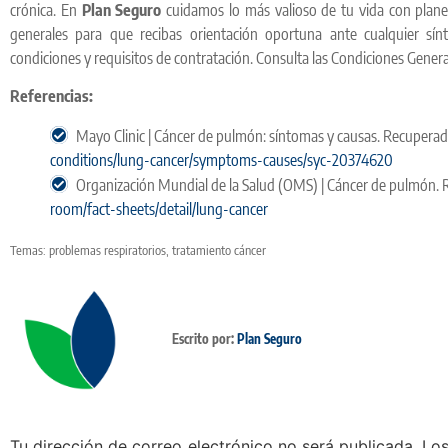
crónica. En
Plan Seguro
cuidamos lo más valioso de tu vida con plane
generales para que recibas orientación oportuna ante cualquier sínt
condiciones y requisitos de contratación. Consulta las Condiciones Gener
Referencias:
Mayo Clinic | Cáncer de pulmón: síntomas y causas. Recupera
conditions/lung-cancer/symptoms-causes/syc-20374620
Organización Mundial de la Salud (OMS) | Cáncer de pulmón.
room/fact-sheets/detail/lung-cancer
Temas:
problemas respiratorios
,
tratamiento cáncer
Escrito por:
Plan Seguro
Tu dirección de correo electrónico no será publicada.
Los