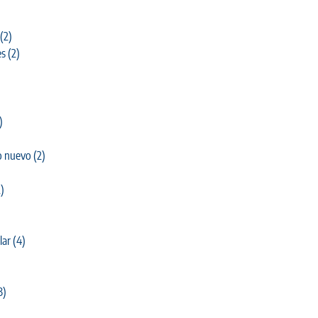
(2)
es
(2)
)
o nuevo
(2)
)
lar
(4)
3)
)