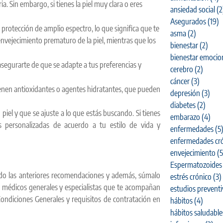
. Sin embargo, si tienes la piel muy clara o eres
ansiedad social
(2
Asegurados
(19)
 protección de amplio espectro, lo que significa que te
asma
(2)
vejecimiento prematuro de la piel, mientras que los
bienestar
(2)
bienestar emocio
asegurarte de que se adapte a tus preferencias y
cerebro
(2)
cáncer
(3)
enen antioxidantes o agentes hidratantes, que pueden
depresión
(3)
diabetes
(2)
piel y que se ajuste a lo que estás buscando. Si tienes
embarazo
(4)
 personalizadas de acuerdo a tu estilo de vida y
enfermedades
(5
enfermedades cró
envejecimiento
(5
Espermatozoides
endo las anteriores recomendaciones y además, súmalo
estrés crónico
(3)
n médicos generales y especialistas que te acompañan
estudios prevent
Condiciones Generales y requisitos de contratación en
hábitos
(4)
hábitos saludable