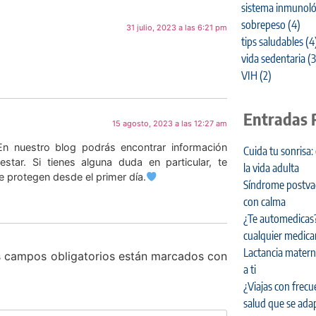
sistema inmunoló
sobrepeso
(4)
31 julio, 2023 a las 6:21 pm
tips saludables
(4
vida sedentaria
(3
VIH
(2)
Entradas 
15 agosto, 2023 a las 12:27 am
En nuestro blog podrás encontrar información
Cuida tu sonrisa:
estar. Si tienes alguna duda en particular, te
la vida adulta
e protegen desde el primer día.
Síndrome postvaca
con calma
¿Te automedicas?
cualquier medic
Lactancia materna
 campos obligatorios están marcados con
a ti
¿Viajas con frecu
salud que se adap