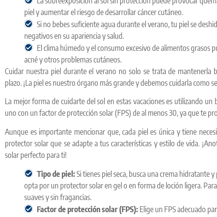
La sobreexposición al sol sin protección puede provocar quem
piel y aumentar el riesgo de desarrollar cáncer cutáneo.
Si no bebes suficiente agua durante el verano, tu piel se desh
negativos en su apariencia y salud.
El clima húmedo y el consumo excesivo de alimentos grasos pu
acné y otros problemas cutáneos.
Cuidar nuestra piel durante el verano no solo se trata de mantenerla b
plazo. ¡La piel es nuestro órgano más grande y debemos cuidarla como s
La mejor forma de cuidarte del sol en estas vacaciones es utilizando un 
uno con un factor de protección solar (FPS) de al menos 30, ya que te pr
Aunque es importante mencionar que, cada piel es única y tiene necesi
protector solar que se adapte a tus características y estilo de vida. ¡An
solar perfecto para ti!
Tipo de piel:
Si tienes piel seca, busca una crema hidratante y 
opta por un protector solar en gel o en forma de loción ligera. Par
suaves y sin fragancias.
Factor de protección solar (FPS):
Elige un FPS adecuado para t