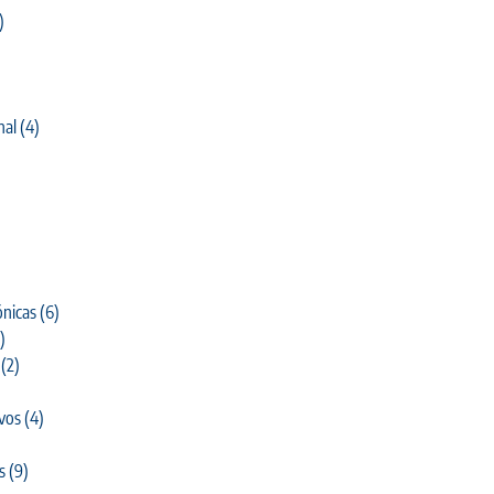
)
nal
(4)
)
nicas
(6)
)
(2)
ivos
(4)
s
(9)