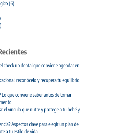
gico
(6)
)
)
Recientes
 el check up dental que conviene agendar en
cional: reconócelo y recupera tu equilibrio
 Lo que conviene saber antes de tomar
amento
: el vínculo que nutre y protege a tu bebé y
encia? Aspectos clave para elegir un plan de
te a tu estilo de vida