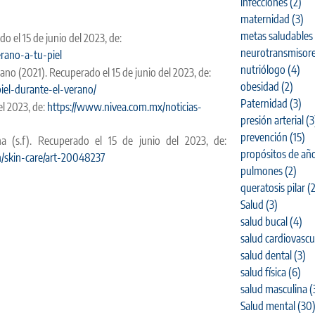
infecciones
(2)
maternidad
(3)
metas saludables
do el 15 de junio del 2023, de:
neurotransmisor
rano-a-tu-piel
nutriólogo
(4)
rano (2021). Recuperado el 15 de junio del 2023, de:
obesidad
(2)
iel-durante-el-verano/
Paternidad
(3)
el 2023, de:
https://www.nivea.com.mx/noticias-
presión arterial
(3
prevención
(15)
a (s.f). Recuperado el 15 de junio del 2023, de:
propósitos de añ
th/skin-care/art-20048237
pulmones
(2)
queratosis pilar
(2
Salud
(3)
salud bucal
(4)
salud cardiovascu
salud dental
(3)
salud física
(6)
salud masculina
(
Salud mental
(30