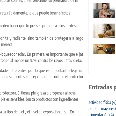
aduras solares, un envejecimiento prematuro de la
idrata rápidamente, lo que puede tener efectos
eden hacer que tu piel sea propensa a los brotes de
onita y radiante, sino también de protegerla a largo
e merece!
bloqueador solar. En primera, es importante que elijas
otegen al menos un 97% contra los rayos ultravioleta.
dades diferentes, por lo que es importante elegir un
ota los siguientes consejos para encontrar el protector
Entradas 
protectora. Si tienes piel grasa o propensa al acné,
a pieles sensibles, busca productos con ingredientes
actividad física
(4
adultos mayores
u tipo de piel y el nivel de exposición al sol. En
alimentación
(4)