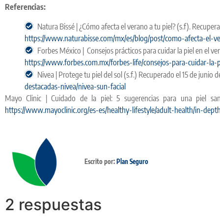
Referencias:
Natura Bissé | ¿Cómo afecta el verano a tu piel? (s.f). Recupera
https://www.naturabisse.com/mx/es/blog/post/como-afecta-el-ve
Forbes México | Consejos prácticos para cuidar la piel en el ve
https://www.forbes.com.mx/forbes-life/consejos-para-cuidar-la-p
Nivea | Protege tu piel del sol (s.f.) Recuperado el 15 de junio d
destacadas-nivea/nivea-sun-facial
Mayo Clinic | Cuidado de la piel: 5 sugerencias para una piel san
https://www.mayoclinic.org/es-es/healthy-lifestyle/adult-health/in-dep
Escrito por:
Plan Seguro
2 respuestas