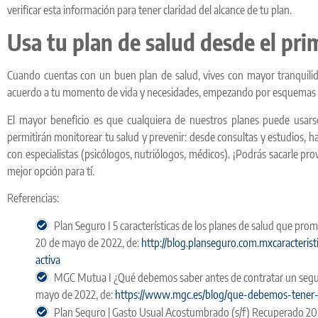
verificar esta información para tener claridad del alcance de tu plan.
Usa tu plan de salud desde el pri
Cuando cuentas con un buen plan de salud, vives con mayor tranquilid
acuerdo a tu momento de vida y necesidades, empezando por esquemas
El mayor beneficio es que cualquiera de nuestros planes puede usarse 
permitirán monitorear tu salud y prevenir: desde consultas y estudios, ha
con especialistas (psicólogos, nutriólogos, médicos). ¡Podrás sacarle pro
mejor opción para tí.
Referencias:
Plan Seguro I 5 características de los planes de salud que pr
20 de mayo de 2022, de:
http://blog.planseguro.com.mxcaracteri
activa
MGC Mutua I ¿Qué debemos saber antes de contratar un segur
mayo de 2022, de:
https://www.mgc.es/blog/que-debemos-tener-
Plan Seguro | Gasto Usual Acostumbrado (s/f) Recuperado 20