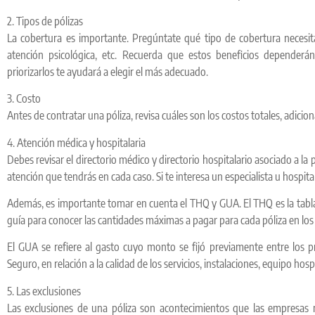
2. Tipos de pólizas
La cobertura es importante. Pregúntate qué tipo de cobertura necesita
atención psicológica, etc. Recuerda que estos beneficios dependerá
priorizarlos te ayudará a elegir el más adecuado.
3. Costo
Antes de contratar una póliza, revisa cuáles son los costos totales, adicion
4. Atención médica y hospitalaria
Debes revisar el directorio médico y directorio hospitalario asociado a la p
atención que tendrás en cada caso. Si te interesa un especialista u hospital e
Además, es importante tomar en cuenta el THQ y GUA. El THQ es la tabla
guía para conocer las cantidades máximas a pagar para cada póliza en los
El GUA se refiere al gasto cuyo monto se fijó previamente entre los pr
Seguro, en relación a la calidad de los servicios, instalaciones, equipo hospi
5. Las exclusiones
Las exclusiones de una póliza son acontecimientos que las empresas 