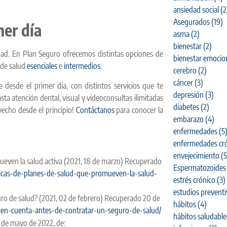
ansiedad social
(2
Asegurados
(19)
mer día
asma
(2)
bienestar
(2)
ad. En Plan Seguro ofrecemos distintas opciones de
bienestar emocio
 de salud
esenciales
e
intermedios
.
cerebro
(2)
cáncer
(3)
desde el primer día, con distintos servicios que te
depresión
(3)
sta atención dental, visual y videoconsultas ilimitadas
diabetes
(2)
vecho desde el principio!
Contáctanos
para conocer la
embarazo
(4)
enfermedades
(5
enfermedades cró
envejecimiento
(5
omueven la salud activa (2021, 18 de marzo) Recuperado
Espermatozoides
sticas-de-planes-de-salud-que-promueven-la-salud-
estrés crónico
(3)
estudios prevent
o de salud? (2021, 02 de febrero) Recuperado 20 de
hábitos
(4)
en-cuenta-antes-de-contratar-un-seguro-de-salud/
hábitos saludable
 de mayo de 2022, de: