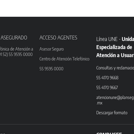
 ASEGURADO
ACCESO AGENTES
Línea UNE -
Unid
Especializada de
fónica de Atención a
Asesor Seguro
01 52) 55 9595 0000
Atención a Usuar
Centro de Atención Telefónico
Consultas y reclamaci
55 9595 0000
55 4170 9668
55 4170 9667
atencionune@planseg
.mx
Descargar formato