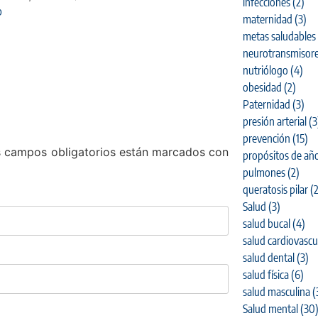
infecciones
(2)
p
maternidad
(3)
metas saludables
neurotransmisor
nutriólogo
(4)
obesidad
(2)
Paternidad
(3)
presión arterial
(3
prevención
(15)
 campos obligatorios están marcados con
propósitos de añ
pulmones
(2)
queratosis pilar
(2
Salud
(3)
salud bucal
(4)
salud cardiovascu
salud dental
(3)
salud física
(6)
salud masculina
(
Salud mental
(30