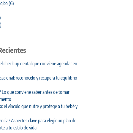
gico
(6)
)
)
Recientes
 el check up dental que conviene agendar en
cional: reconócelo y recupera tu equilibrio
 Lo que conviene saber antes de tomar
amento
: el vínculo que nutre y protege a tu bebé y
encia? Aspectos clave para elegir un plan de
te a tu estilo de vida