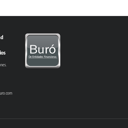
ad
ios
ones.
uro.com