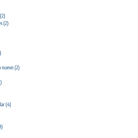
(2)
es
(2)
)
o nuevo
(2)
)
lar
(4)
3)
)