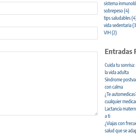
sistema inmunoló
sobrepeso
(4)
tips saludables
(4
vida sedentaria
(3
VIH
(2)
Entradas 
Cuida tu sonrisa:
la vida adulta
Síndrome postvaca
con calma
¿Te automedicas?
cualquier medic
Lactancia materna
a ti
¿Viajas con frecu
salud que se adap