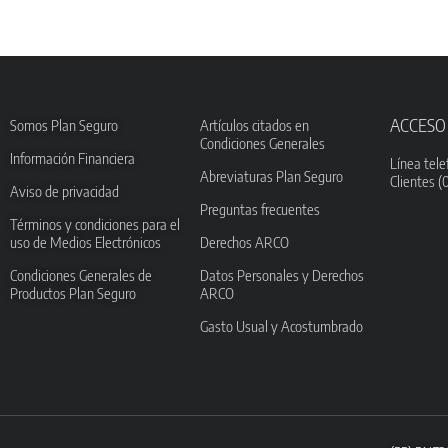
ACCESO
Somos Plan Seguro
Artículos citados en
Condiciones Generales
Información Financiera
Línea tele
Abreviaturas Plan Seguro
Clientes (
Aviso de privacidad
Preguntas frecuentes
Términos y condiciones para el
uso de Medios Electrónicos
Derechos ARCO
Condiciones Generales de
Datos Personales y Derechos
Productos Plan Seguro
ARCO
Gasto Usual y Acostumbrado