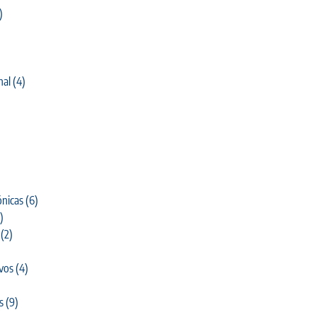
)
nal
(4)
)
nicas
(6)
)
(2)
ivos
(4)
s
(9)