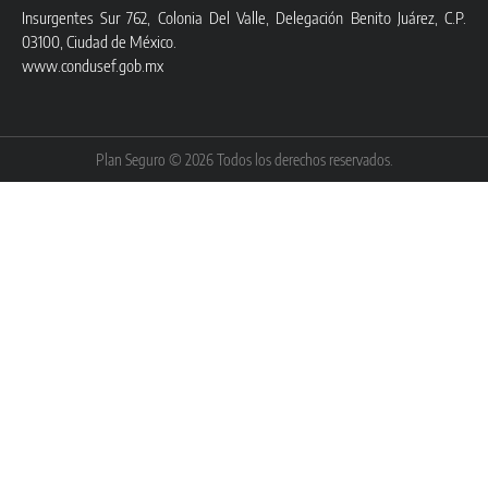
Insurgentes Sur 762, Colonia Del Valle, Delegación Benito Juárez, C.P.
03100, Ciudad de México.
www.condusef.gob.mx
Plan Seguro © 2026 Todos los derechos reservados.