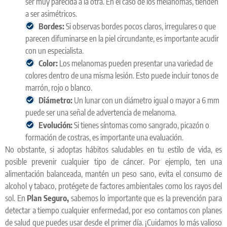
ser muy parecida a la otra. En el caso de los melanomas, tienden
a ser asimétricos.
Bordes:
Si observas bordes pocos claros, irregulares o que
parecen difuminarse en la piel circundante, es importante acudir
con un especialista.
Color:
Los melanomas pueden presentar una variedad de
colores dentro de una misma lesión. Esto puede incluir tonos de
marrón, rojo o blanco.
Diámetro:
Un lunar con un diámetro igual o mayor a 6 mm
puede ser una señal de advertencia de melanoma.
Evolución:
Si tienes síntomas como sangrado, picazón o
formación de costras, es importante una evaluación.
No obstante, si adoptas hábitos saludables en tu estilo de vida, es
posible prevenir cualquier tipo de cáncer. Por ejemplo, ten una
alimentación balanceada, mantén un peso sano, evita el consumo de
alcohol y tabaco, protégete de factores ambientales como los rayos del
sol. En
Plan Seguro,
sabemos lo importante que es la prevención para
detectar a tiempo cualquier enfermedad, por eso contamos con planes
de salud que puedes usar desde el primer día. ¡Cuidamos lo más valioso