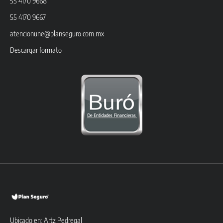
55 4170 9668
55 4170 9667
atencionune@planseguro.com.mx
Descargar formato
Ubicado en: Artz Pedregal