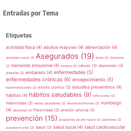
Entradas por Tema
Etiquetas
actividad física
(4)
adultos mayores
(4)
alimentación
(4)
Asegurados
(19)
ansiedad social
(2)
asma
(2)
bienestar
bienestar emocional
(4)
cáncer
(3)
depresión
(3)
(2)
cerebro
(2)
enfermedades
(5)
embarazo
(4)
diabetes
(2)
enfermedades crónicas
(6)
envejecimiento
(5)
estudios preventivos
(4)
estrés crónico
(3)
Espermatozoides
(2)
hábitos saludables
(9)
hábitos
(4)
infecciones
(2)
nutriólogo
maternidad
(3)
metas saludables
(2)
neurotransmisores
(2)
(4)
Paternidad
(3)
presión arterial
(3)
obesidad
(2)
prevención
(15)
propósitos de año nuevo
(2)
pulmones
(2)
salud bucal
(4)
salud cardiovascular
Salud
(3)
queratosis pilar
(2)