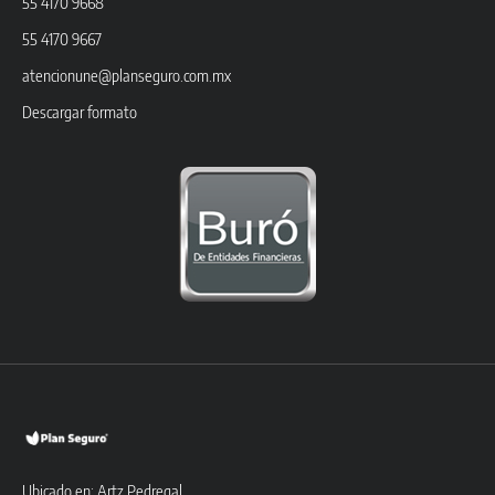
55 4170 9668
55 4170 9667
atencionune@planseguro.com.mx
Descargar formato
Ubicado en: Artz Pedregal