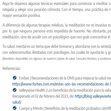
Aquí te dejamos algunas técnicas esenciales para comenzar a meditar c
relajada y elegir una posición cómoda. Con el tiempo, una práctica de
mayor sensación positiva.
A diferencia de algunas terapias médicas, la meditación no es invasiva en
por lo que ninguna persona está impedida de hacerlo. No obstante, par
meditación, sino de acudir con un psicológico que nos guíe a encontrar el
Tu salud mental es un tema que debe tomarse y abordarse con la seried
con videoconsultas ilimitadas con psicólogos, los cuales te ayudarán y g
(Beneficios disponibles con algunos de nuestros planes de salud. Consulta términos y condicio
Referencias:
Forbes | Recomendaciones de la OMS para mejorar la salud ment
https://www.forbes.com.mx/estas-son-las-recomendaciones-de-
Valleywise Health | Los beneficios de la meditación para la sa
Recuperado el 02 de febrero del 2023, de:
https://blog.valleywiseh
salud
/
Cuerpo y Mente | Beneficios de la meditación probados cientí