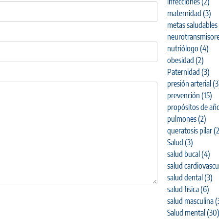
infecciones
(2)
maternidad
(3)
metas saludables
neurotransmisor
nutriólogo
(4)
obesidad
(2)
Paternidad
(3)
presión arterial
(3
prevención
(15)
propósitos de añ
pulmones
(2)
queratosis pilar
(2
Salud
(3)
salud bucal
(4)
salud cardiovascu
salud dental
(3)
salud física
(6)
salud masculina
(
Salud mental
(30