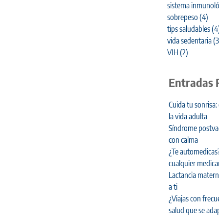
sistema inmunoló
sobrepeso
(4)
tips saludables
(4
vida sedentaria
(3
VIH
(2)
Entradas 
Cuida tu sonrisa:
la vida adulta
Síndrome postvaca
con calma
¿Te automedicas?
cualquier medic
Lactancia materna
a ti
¿Viajas con frecu
salud que se adap