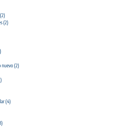
(2)
es
(2)
)
o nuevo
(2)
)
lar
(4)
3)
)