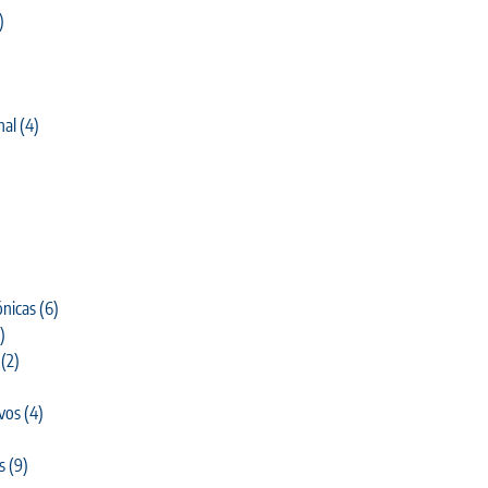
)
nal
(4)
)
nicas
(6)
)
(2)
ivos
(4)
s
(9)