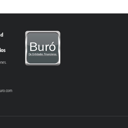
ad
ios
ones.
uro.com