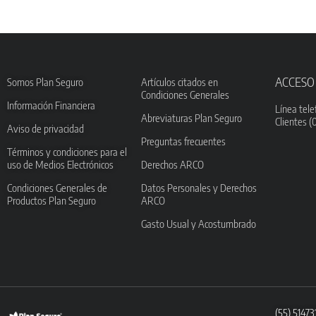
ACCESO
Somos Plan Seguro
Artículos citados en
Condiciones Generales
Información Financiera
Línea tele
Abreviaturas Plan Seguro
Clientes (
Aviso de privacidad
Preguntas frecuentes
Términos y condiciones para el
uso de Medios Electrónicos
Derechos ARCO
Condiciones Generales de
Datos Personales y Derechos
Productos Plan Seguro
ARCO
Gasto Usual y Acostumbrado
(55) 5147