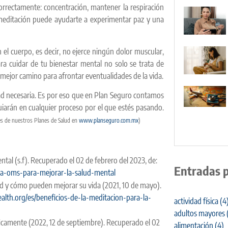
orrectamente: concentración, mantener la respiración
 meditación puede ayudarte a experimentar paz y una
 el cuerpo, es decir, no ejerce ningún dolor muscular,
a cuidar de tu bienestar mental no solo se trata de
 mejor camino para afrontar eventualidades de la vida.
ad necesaria. Es por eso que en Plan Seguro contamos
uiarán en cualquier proceso por el que estés pasando.
nes de nuestros Planes de Salud en
www.planseguro.com.mx
)
al (s.f). Recuperado el 02 de febrero del 2023, de:
Entradas 
la-oms-para-mejorar-la-salud-mental
lud y cómo pueden mejorar su vida (2021, 10 de mayo).
ealth.org/es/beneficios-de-la-meditacion-para-la-
actividad física
(4
adultos mayores
ficamente (2022, 12 de septiembre). Recuperado el 02
alimentación
(4)