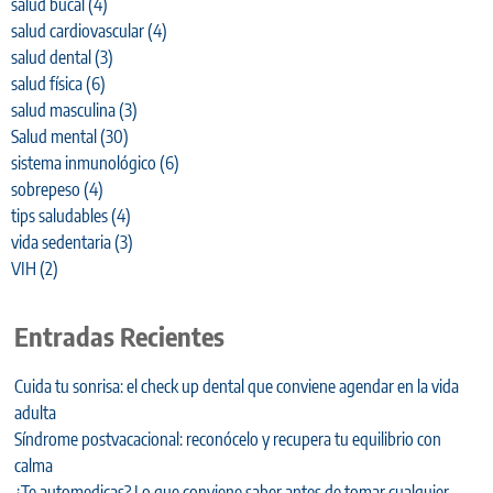
salud bucal
(4)
salud cardiovascular
(4)
salud dental
(3)
salud física
(6)
salud masculina
(3)
Salud mental
(30)
sistema inmunológico
(6)
sobrepeso
(4)
tips saludables
(4)
vida sedentaria
(3)
VIH
(2)
Entradas Recientes
Cuida tu sonrisa: el check up dental que conviene agendar en la vida
adulta
Síndrome postvacacional: reconócelo y recupera tu equilibrio con
calma
¿Te automedicas? Lo que conviene saber antes de tomar cualquier