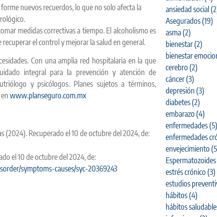
 forme nuevos recuerdos, lo que no solo afecta la
ansiedad social
(2
rológico.
Asegurados
(19)
tomar medidas correctivas a tiempo. El alcoholismo es
asma
(2)
ecuperar el control y mejorar la salud en general.
bienestar
(2)
bienestar emocio
esidades. Con una amplia red hospitalaria en la que
cerebro
(2)
uidado integral para la prevención y atención de
cáncer
(3)
triólogo y psicólogos. Planes sujetos a términos,
depresión
(3)
 en
www.planseguro.com.mx
diabetes
(2)
embarazo
(4)
enfermedades
(5
as (2024). Recuperado el 10 de octubre del 2024, de:
enfermedades cró
envejecimiento
(5
ado el 10 de octubre del 2024, de:
Espermatozoides
-disorder/symptoms-causes/syc-20369243
estrés crónico
(3)
estudios prevent
hábitos
(4)
hábitos saludable