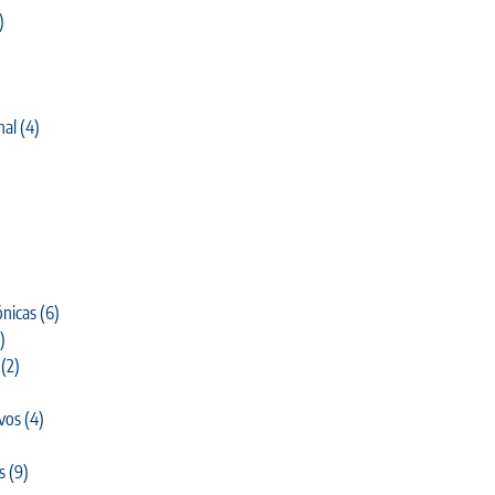
)
nal
(4)
)
nicas
(6)
)
(2)
ivos
(4)
s
(9)