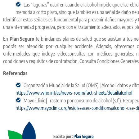
Las “lagunas” ocurren cuando el alcohol impide que el cerebro
memoria a corto plazo, sino que también es una señal de daño neu
Identificar estas señales es fundamental para prevenir daños mayores y 
una enfermedad progresiva, pero con el tratamiento adecuado, es posible r
En
Plan Seguro
te brindamos planes de salud que se ajustan a tus nec
podrás ser atendido por cualquier accidente. Además, ofrecemos c
enfermedades que incluye videoconsultas con médicos generales, nu
condiciones y requisitos de contratación. Consulta Condiciones Generales
Referencias
Organización Mundial de la Salud (OMS) | Alcohol: datos y cifr
https://www.who.int/es/news-room/fact-sheets/detail/alcohol
Mayo Clinic | Trastorno por consumo de alcohol (s.f.). Recuper
https://www.mayoclinic.org/es/diseases-conditions/alcohol-use
Escrito por:
Plan Seguro