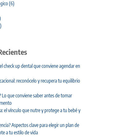
gico
(6)
)
)
Recientes
 el check up dental que conviene agendar en
cional: reconócelo y recupera tu equilibrio
 Lo que conviene saber antes de tomar
amento
: el vínculo que nutre y protege a tu bebé y
encia? Aspectos clave para elegir un plan de
te a tu estilo de vida