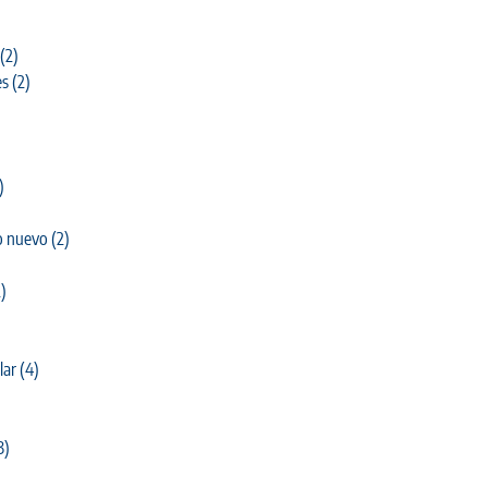
(2)
es
(2)
)
o nuevo
(2)
)
lar
(4)
3)
)