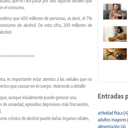
zado, que es fácil pasar por alto algunas señales que
con el consumo.
estima que 400 millones de personas, es decir, el 7%
consumo de alcohol. De esta cifra, 209 millones de
lcohol.
________________
ema, es importante estar atentos a las señales que no
efectos que causan en el cuerpo. Veámoslo a detalle:
Entradas 
ca que, aunque inicialmente puede generar una
es de ansiedad, episodios depresivos más frecuentes,
.
actividad física
(4
umo crónico de alcohol puede dañar órganos vitales,
adultos mayores
alimentación
(4)