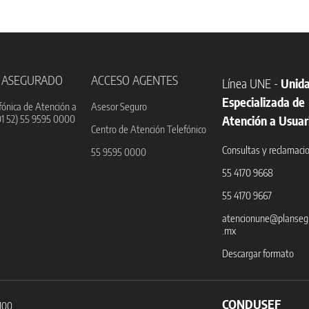
 ASEGURADO
ACCESO AGENTES
Línea UNE -
Unid
Especializada de
fónica de Atención a
Asesor Seguro
01 52) 55 9595 0000
Atención a Usuar
Centro de Atención Telefónico
Consultas y reclamaci
55 9595 0000
55 4170 9668
55 4170 9667
atencionune@planseg
.mx
Descargar formato
CONDUSEF
3100