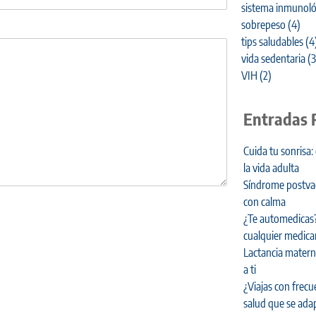
sistema inmunoló
sobrepeso
(4)
tips saludables
(4
vida sedentaria
(3
VIH
(2)
Entradas 
Cuida tu sonrisa:
la vida adulta
Síndrome postvaca
con calma
¿Te automedicas?
cualquier medic
Lactancia materna
a ti
¿Viajas con frecu
salud que se adap