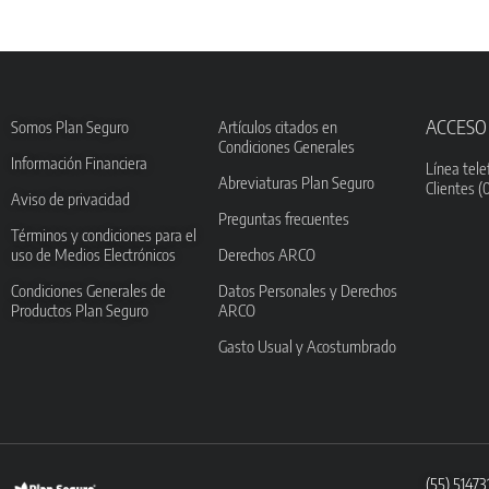
ACCESO
Somos Plan Seguro
Artículos citados en
Condiciones Generales
Información Financiera
Línea tele
Abreviaturas Plan Seguro
Clientes (
Aviso de privacidad
Preguntas frecuentes
Términos y condiciones para el
uso de Medios Electrónicos
Derechos ARCO
Condiciones Generales de
Datos Personales y Derechos
Productos Plan Seguro
ARCO
Gasto Usual y Acostumbrado
(55) 5147