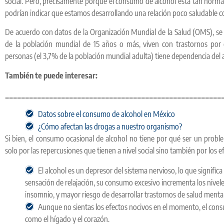
social. Pero, precisamente porque el consumo de alcohol está tan normali
podrían indicar que estamos desarrollando una relación poco saludable 
De acuerdo con datos de la Organización Mundial de la Salud (OMS), se 
de la población mundial de 15 años o más, viven con trastornos por 
personas (el 3,7% de la población mundial adulta) tiene dependencia del a
También te puede interesar:
______________________________________________________
Datos sobre el consumo de alcohol en México
¿Cómo afectan las drogas a nuestro organismo?
Si bien, el consumo ocasional de alcohol no tiene por qué ser un probl
solo por las repercusiones que tienen a nivel social sino también por los 
El alcohol es un depresor del sistema nervioso, lo que signifi
sensación de relajación, su consumo excesivo incrementa los nivel
insomnio, y mayor riesgo de desarrollar trastornos de salud mental
Aunque no sientas los efectos nocivos en el momento, el cons
como el hígado y el corazón.