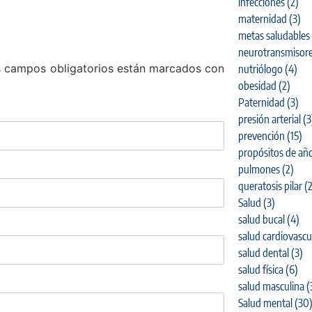
infecciones
(2)
maternidad
(3)
metas saludables
neurotransmisor
 campos obligatorios están marcados con
nutriólogo
(4)
obesidad
(2)
Paternidad
(3)
presión arterial
(3
prevención
(15)
propósitos de añ
pulmones
(2)
queratosis pilar
(2
Salud
(3)
salud bucal
(4)
salud cardiovascu
salud dental
(3)
salud física
(6)
salud masculina
(
Salud mental
(30