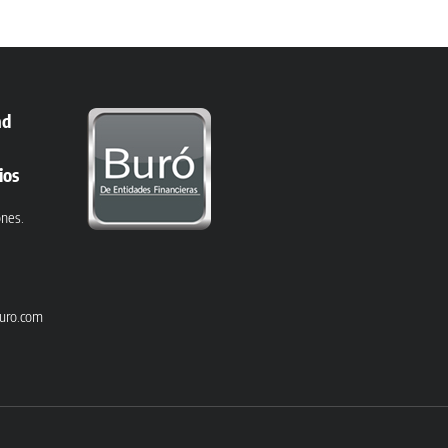
ad
ios
ones.
uro.com