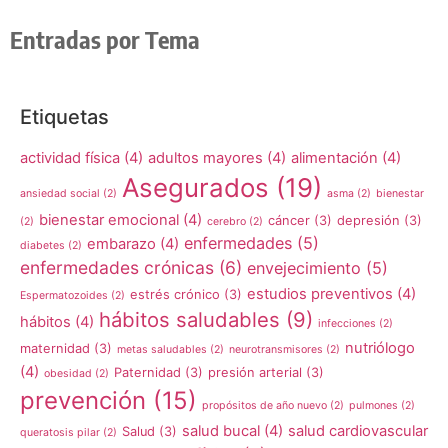
Entradas por Tema
Etiquetas
actividad física
(4)
adultos mayores
(4)
alimentación
(4)
Asegurados
(19)
ansiedad social
(2)
asma
(2)
bienestar
bienestar emocional
(4)
cáncer
(3)
depresión
(3)
(2)
cerebro
(2)
enfermedades
(5)
embarazo
(4)
diabetes
(2)
enfermedades crónicas
(6)
envejecimiento
(5)
estudios preventivos
(4)
estrés crónico
(3)
Espermatozoides
(2)
hábitos saludables
(9)
hábitos
(4)
infecciones
(2)
nutriólogo
maternidad
(3)
metas saludables
(2)
neurotransmisores
(2)
(4)
Paternidad
(3)
presión arterial
(3)
obesidad
(2)
prevención
(15)
propósitos de año nuevo
(2)
pulmones
(2)
salud bucal
(4)
salud cardiovascular
Salud
(3)
queratosis pilar
(2)