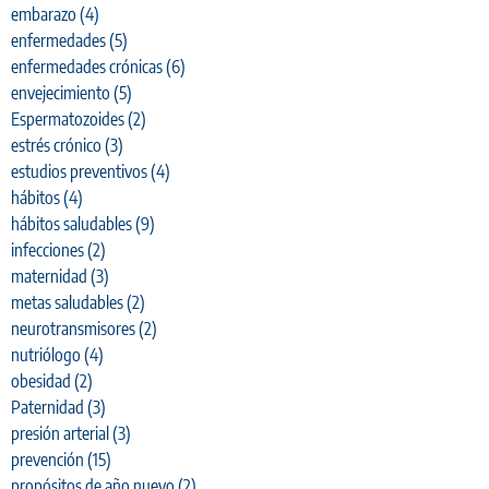
embarazo
(4)
enfermedades
(5)
enfermedades crónicas
(6)
envejecimiento
(5)
Espermatozoides
(2)
estrés crónico
(3)
estudios preventivos
(4)
hábitos
(4)
hábitos saludables
(9)
infecciones
(2)
maternidad
(3)
metas saludables
(2)
neurotransmisores
(2)
nutriólogo
(4)
obesidad
(2)
Paternidad
(3)
presión arterial
(3)
prevención
(15)
propósitos de año nuevo
(2)