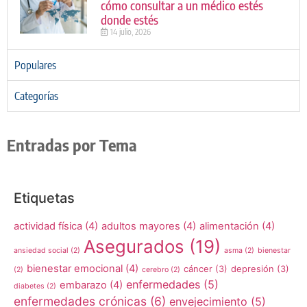
cómo consultar a un médico estés
donde estés
14 julio, 2026
Populares
Categorías
Entradas por Tema
Etiquetas
actividad física
(4)
adultos mayores
(4)
alimentación
(4)
Asegurados
(19)
ansiedad social
(2)
asma
(2)
bienestar
bienestar emocional
(4)
cáncer
(3)
depresión
(3)
(2)
cerebro
(2)
enfermedades
(5)
embarazo
(4)
diabetes
(2)
enfermedades crónicas
(6)
envejecimiento
(5)