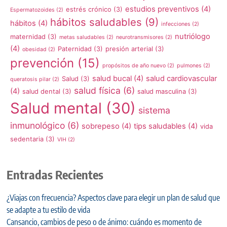
estudios preventivos
(4)
estrés crónico
(3)
Espermatozoides
(2)
hábitos saludables
(9)
hábitos
(4)
infecciones
(2)
nutriólogo
maternidad
(3)
metas saludables
(2)
neurotransmisores
(2)
(4)
Paternidad
(3)
presión arterial
(3)
obesidad
(2)
prevención
(15)
propósitos de año nuevo
(2)
pulmones
(2)
salud bucal
(4)
salud cardiovascular
Salud
(3)
queratosis pilar
(2)
salud física
(6)
(4)
salud dental
(3)
salud masculina
(3)
Salud mental
(30)
sistema
inmunológico
(6)
sobrepeso
(4)
tips saludables
(4)
vida
sedentaria
(3)
VIH
(2)
Entradas Recientes
¿Viajas con frecuencia? Aspectos clave para elegir un plan de salud que
se adapte a tu estilo de vida
Cansancio, cambios de peso o de ánimo: cuándo es momento de