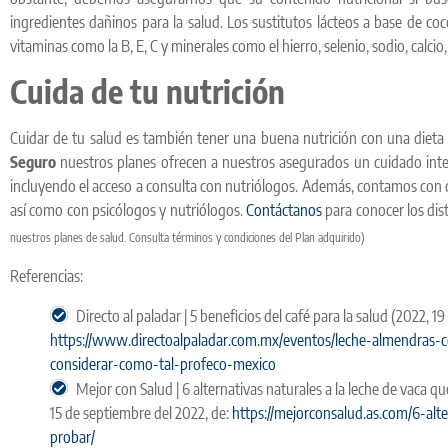
ingredientes dañinos para la salud. Los sustitutos lácteos a base de c
vitaminas como la B, E, C y minerales como el hierro, selenio, sodio, calci
Cuida de tu nutrición
Cuidar de tu salud es también tener una buena nutrición con una diet
Seguro
nuestros planes ofrecen a nuestros asegurados un cuidado inte
incluyendo el acceso a consulta con nutriólogos. Además, contamos con c
así como con psicólogos y nutriólogos.
Contáctanos
para conocer los dis
nuestros planes de salud. Consulta términos y condiciones del Plan adquirido)
Referencias:
Directo al paladar | 5 beneficios del café para la salud (2022, 1
https://www.directoalpaladar.com.mx/eventos/leche-almendras-
considerar-como-tal-profeco-mexico
Mejor con Salud | 6 alternativas naturales a la leche de vaca 
15 de septiembre del 2022, de:
https://mejorconsalud.as.com/6-alt
probar/