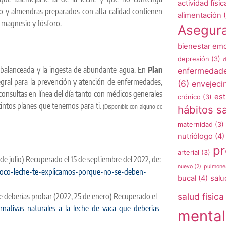
actividad físic
oco y almendras preparados con alta calidad contienen
alimentación
(
o, magnesio y fósforo.
Asegur
bienestar emo
depresión
(3)
d
a balanceada y la ingesta de abundante agua. En
Plan
enfermedad
gral para la prevención y atención de enfermedades,
(6)
envejeci
onsultas en línea del día tanto con médicos generales
est
crónico
(3)
tintos planes que tenemos para ti.
(Disponible con alguno de
hábitos s
maternidad
(3)
nutriólogo
(4)
pr
arterial
(3)
9 de julio) Recuperado el 15 de septiembre del 2022, de:
nuevo
(2)
pulmone
coco-leche-te-explicamos-porque-no-se-deben-
bucal
(4)
salu
que deberías probar (2022, 25 de enero) Recuperado el
salud física
ernativas-naturales-a-la-leche-de-vaca-que-deberias-
mental