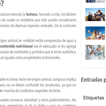
e?
zúcar esencial, la
lactosa.
Sumado a esto, los lácteos
las cuales se establece que sólo puede considerarse
arias de diversas especies animales. De lo contrario
 origen animal, en realidad están compuestas de agua y
u
contenido nutricional
sea el adecuado se les agrega
saria de nutrientes y proteína que la leche auténtica,
can igualar estas propiedades nutricionales.
Entradas 
able es tomar leche de origen animal, tampoco implica
era, no se deben confundir los productos, ya que no
er marcha de sustitutos vegetales de leche.
Etiquetas
e pueden provocar obesidad y otros padecimientos. No
sque asemejarse al de la leche y que no contenga