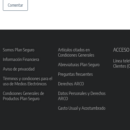
ACCESO
Somos Plan Seguro
Artículos citados en
Condiciones Generales
Información Financiera
Línea tele
Abreviaturas Plan Seguro
Clientes (
Aviso de privacidad
Preguntas frecuentes
Términos y condiciones para el
uso de Medios Electrónicos
Derechos ARCO
Condiciones Generales de
Datos Personales y Derechos
Productos Plan Seguro
ARCO
Gasto Usual y Acostumbrado