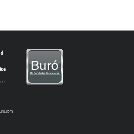
ad
ios
ones.
uro.com