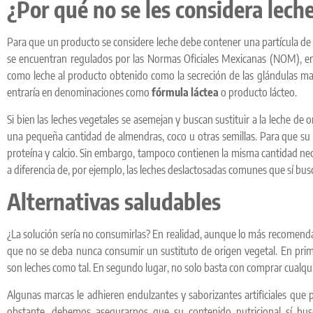
¿Por qué no se les considera lech
Para que un producto se considere leche debe contener una partícula de a
se encuentran regulados por las Normas Oficiales Mexicanas (NOM), en 
como leche al producto obtenido como la secreción de las glándulas mam
entraría en denominaciones como
fórmula láctea
o producto lácteo.
Si bien las leches vegetales se asemejan y buscan sustituir a la leche de
una pequeña cantidad de almendras, coco u otras semillas. Para que s
proteína y calcio. Sin embargo, tampoco contienen la misma cantidad nece
a diferencia de, por ejemplo, las leches deslactosadas comunes que sí bus
Alternativas saludables
¿La solución sería no consumirlas? En realidad, aunque lo más recomend
que no se deba nunca consumir un sustituto de origen vegetal. En prim
son leches como tal. En segundo lugar, no solo basta con comprar cualqui
Algunas marcas le adhieren endulzantes y saborizantes artificiales qu
obstante, debemos asegurarnos que su contenido nutricional sí bu