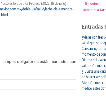
 Esto es lo que dice Profeco (2022, 18 de julio)
(6)
sobrepes
mexico.com.mx/doble-via/salud/leche-de-almendra-
sedentaria
(3)
.html
Entradas 
¿Viajas con frecu
salud que se adap
Cansancio, cambi
momento de cons
Diarrea del viaj
 campos obligatorios están marcados con
valoración médic
¿Tuviste una caí
de buscar atenci
Atención médica 
médico estés don