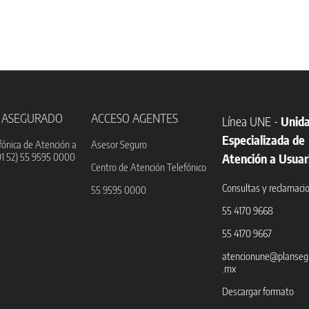
 ASEGURADO
ACCESO AGENTES
Línea UNE -
Unid
Especializada de
fónica de Atención a
Asesor Seguro
01 52) 55 9595 0000
Atención a Usuar
Centro de Atención Telefónico
Consultas y reclamaci
55 9595 0000
55 4170 9668
55 4170 9667
atencionune@planseg
.mx
Descargar formato