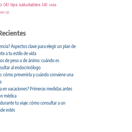
o
(4)
tips saludables
(4)
vida
VIH
(2)
Recientes
encia? Aspectos clave para elegir un plan de
te a tu estilo de vida
os de peso o de ánimo: cuándo es
ultar al endocrinólogo
ero: cómo prevenirla y cuándo conviene una
a
da en vacaciones? Primeras medidas antes
ón médica
durante tu viaje: cómo consultar a un
de estés