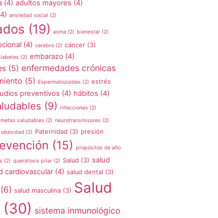
a
(4)
adultos mayores
(4)
4)
ansiedad social
(2)
ados
(19)
asma
(2)
bienestar
(2)
cional
(4)
cáncer
(3)
cerebro
(2)
embarazo
(4)
iabetes
(2)
enfermedades crónicas
es
(5)
miento
(5)
estrés
Espermatozoides
(2)
udios preventivos
(4)
hábitos
(4)
aludables
(9)
infecciones
(2)
metas saludables
(2)
neurotransmisores
(2)
Paternidad
(3)
presión
obesidad
(2)
evención
(15)
propósitos de año
salud
Salud
(3)
s
(2)
queratosis pilar
(2)
d cardiovascular
(4)
salud dental
(3)
Salud
(6)
salud masculina
(3)
(30)
sistema inmunológico