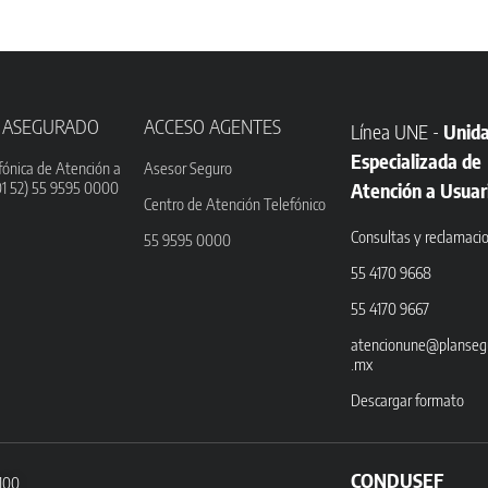
 ASEGURADO
ACCESO AGENTES
Línea UNE -
Unid
Especializada de
fónica de Atención a
Asesor Seguro
01 52) 55 9595 0000
Atención a Usuar
Centro de Atención Telefónico
Consultas y reclamaci
55 9595 0000
55 4170 9668
55 4170 9667
atencionune@planseg
.mx
Descargar formato
CONDUSEF
3100