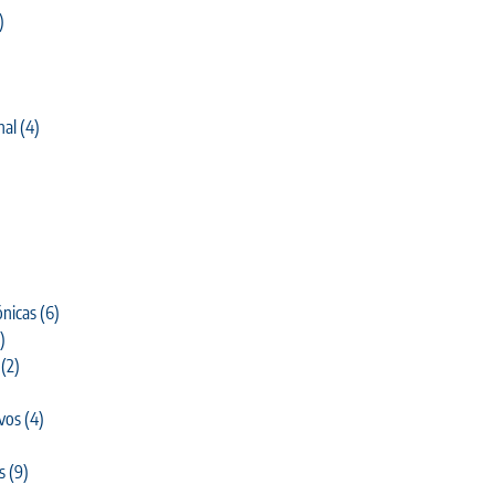
)
nal
(4)
)
nicas
(6)
)
(2)
ivos
(4)
s
(9)