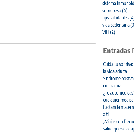
sistema inmunoló
sobrepeso
(4)
tips saludables
(4
vida sedentaria
(3
VIH
(2)
Entradas 
Cuida tu sonrisa:
la vida adulta
Síndrome postvaca
con calma
¿Te automedicas?
cualquier medic
Lactancia materna
a ti
¿Viajas con frecu
salud que se adap