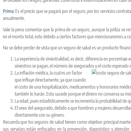
Prima
: Es el precio que se pagará por el seguro, por los servicios contra
anualmente.
Vale la pena comentar que la prima de un seguro, aunque la póliza se r
en el monto total, esto debido a ciertos factores que mencionaremos a c
No se debe perder de vista que un seguro de salud es un producto financie
La experiencia de siniestralidad, es decir, diferencia en porcentaj
siniestros se pagan, el número de asegurados y el costo esperado de
La inflación médica, la cual es un factor
que influye directamente, ya que cuando
el costo de una hospitalización, medicamentos y honorarios médicos
también lo harán. Esto sucede porque el dinero no conserva su mis
La edad, pues estadísticamente se incrementa la probabilidad de qu
El sexo del asegurado, debido a que hombres y mujeres desarrolla
directamente con su género.
Recuerda que los seguros de salud tienen como objetivo principal mante
sus servicios están enfocados en la prevención, diagnóstico y atenció