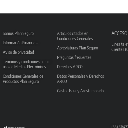
ACCESO
Somos Plan Seguro
Artículos citados en
Condiciones Generales
Información Financiera
Línea tele
Abreviaturas Plan Seguro
Clientes (
Aviso de privacidad
Preguntas frecuentes
Términos y condiciones para el
uso de Medios Electrónicos
Derechos ARCO
Condiciones Generales de
Datos Personales y Derechos
Productos Plan Seguro
ARCO
Gasto Usual y Acostumbrado
(55) 5147