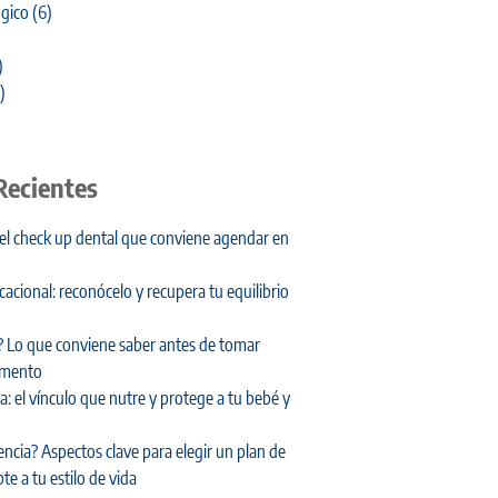
gico
(6)
)
)
Recientes
 el check up dental que conviene agendar en
cional: reconócelo y recupera tu equilibrio
 Lo que conviene saber antes de tomar
amento
: el vínculo que nutre y protege a tu bebé y
encia? Aspectos clave para elegir un plan de
te a tu estilo de vida