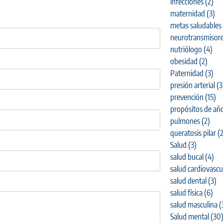
infecciones
(2)
maternidad
(3)
metas saludables
neurotransmisor
nutriólogo
(4)
obesidad
(2)
Paternidad
(3)
presión arterial
(3
prevención
(15)
propósitos de añ
pulmones
(2)
queratosis pilar
(2
Salud
(3)
salud bucal
(4)
salud cardiovascu
salud dental
(3)
salud física
(6)
salud masculina
(
Salud mental
(30