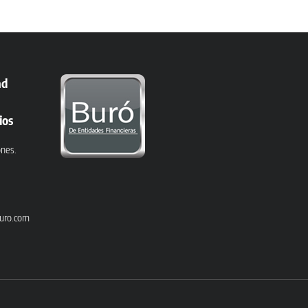
ad
ios
ones.
uro.com