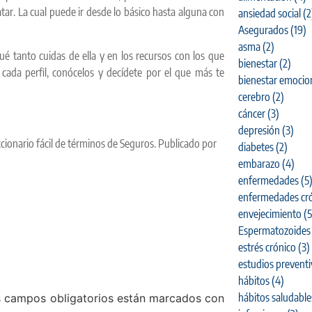
r. La cual puede ir desde lo básico hasta alguna con
ansiedad social
(2
Asegurados
(19)
asma
(2)
é tanto cuidas de ella y en los recursos con los que
bienestar
(2)
da perfil, conócelos y decídete por el que más te
bienestar emocio
cerebro
(2)
cáncer
(3)
depresión
(3)
cionario fácil de términos de Seguros. Publicado por
diabetes
(2)
embarazo
(4)
enfermedades
(5
enfermedades cró
envejecimiento
(5
Espermatozoides
estrés crónico
(3)
estudios prevent
hábitos
(4)
hábitos saludable
 campos obligatorios están marcados con