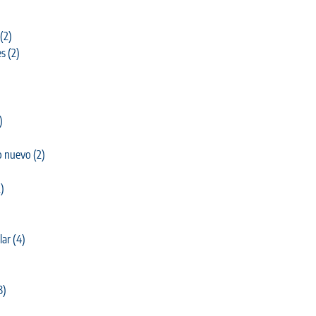
(2)
es
(2)
)
o nuevo
(2)
)
lar
(4)
3)
)