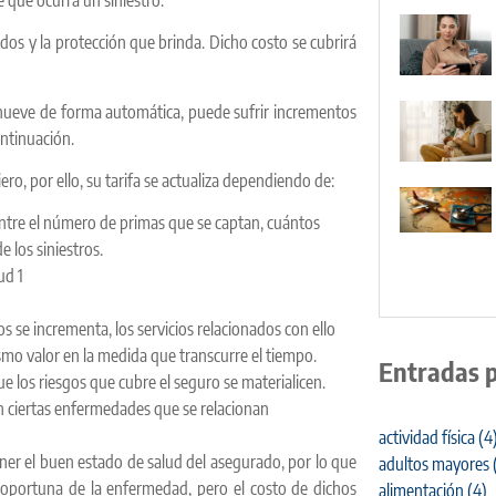
tados y la protección que brinda. Dicho costo se cubrirá
enueve de forma automática, puede sufrir incrementos
ontinuación.
ro, por ello, su tarifa se actualiza dependiendo de:
e entre el número de primas que se captan, cuántos
 los siniestros.
 se incrementa, los servicios relacionados con ello
mo valor en la medida que transcurre el tiempo.
Entradas 
e los riesgos que cubre el seguro se materialicen.
n ciertas enfermedades que se relacionan
actividad física
(4
ner el buen estado de salud del asegurado, por lo que
adultos mayores
n oportuna de la enfermedad, pero el costo de dichos
alimentación
(4)