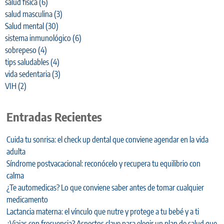
salud física
(6)
salud masculina
(3)
Salud mental
(30)
sistema inmunológico
(6)
sobrepeso
(4)
tips saludables
(4)
vida sedentaria
(3)
VIH
(2)
Entradas Recientes
Cuida tu sonrisa: el check up dental que conviene agendar en la vida
adulta
Síndrome postvacacional: reconócelo y recupera tu equilibrio con
calma
¿Te automedicas? Lo que conviene saber antes de tomar cualquier
medicamento
Lactancia materna: el vínculo que nutre y protege a tu bebé y a ti
¿Viajas con frecuencia? Aspectos clave para elegir un plan de salud que