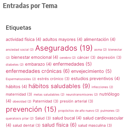
Entradas por Tema
Etiquetas
actividad física
(4)
adultos mayores
(4)
alimentación
(4)
Asegurados
(19)
ansiedad social
(2)
asma
(2)
bienestar
bienestar emocional
(4)
cáncer
(3)
depresión
(3)
(2)
cerebro
(2)
enfermedades
(5)
embarazo
(4)
diabetes
(2)
enfermedades crónicas
(6)
envejecimiento
(5)
estudios preventivos
(4)
estrés crónico
(3)
Espermatozoides
(2)
hábitos saludables
(9)
hábitos
(4)
infecciones
(2)
nutriólogo
maternidad
(3)
metas saludables
(2)
neurotransmisores
(2)
(4)
Paternidad
(3)
presión arterial
(3)
obesidad
(2)
prevención
(15)
propósitos de año nuevo
(2)
pulmones
(2)
salud bucal
(4)
salud cardiovascular
Salud
(3)
queratosis pilar
(2)
salud física
(6)
(4)
salud dental
(3)
salud masculina
(3)