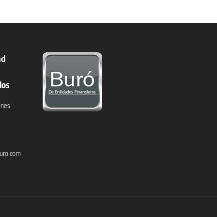
ad
ios
ones.
uro.com