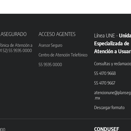
 ASEGURADO
ACCESO AGENTES
Línea UNE -
Unid
Especializada de
fónica de Atención a
Asesor Seguro
01 52) 55 9595 0000
Atención a Usuar
Centro de Atención Telefónico
Consultas y reclamaci
55 9595 0000
55 4170 9668
55 4170 9667
atencionune@planseg
.mx
Descargar formato
CONDUSEF
3100