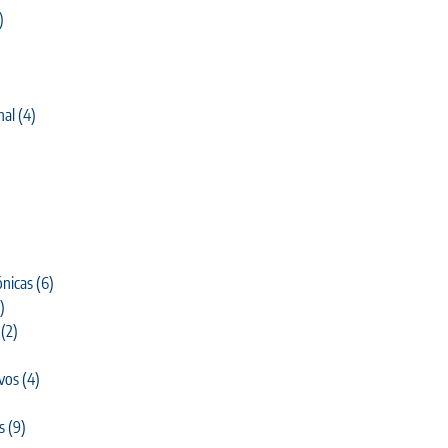
)
nal
(4)
)
nicas
(6)
)
(2)
ivos
(4)
s
(9)