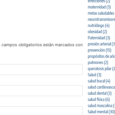
infecciones
(2)
maternidad
(3)
metas saludables
neurotransmisor
nutriólogo
(4)
obesidad
(2)
Paternidad
(3)
presión arterial
(3
 campos obligatorios están marcados con
prevención
(15)
propósitos de añ
pulmones
(2)
queratosis pilar
(2
Salud
(3)
salud bucal
(4)
salud cardiovascu
salud dental
(3)
salud física
(6)
salud masculina
(
Salud mental
(30