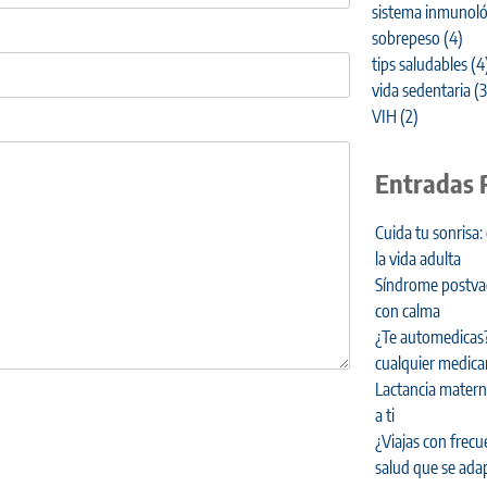
sistema inmunoló
sobrepeso
(4)
tips saludables
(4
vida sedentaria
(3
VIH
(2)
Entradas 
Cuida tu sonrisa:
la vida adulta
Síndrome postvaca
con calma
¿Te automedicas?
cualquier medic
Lactancia materna
a ti
¿Viajas con frecu
salud que se adap