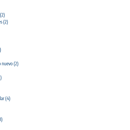
(2)
es
(2)
)
o nuevo
(2)
)
lar
(4)
3)
)