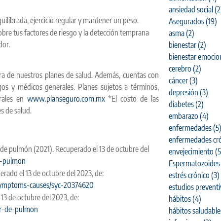
ansiedad social
(2
uilibrada, ejercicio regular y mantener un peso.
Asegurados
(19)
bre tus factores de riesgo y la detección temprana
asma
(2)
dor.
bienestar
(2)
bienestar emocio
cerebro
(2)
ra de nuestros planes de salud. Además, cuentas con
cáncer
(3)
ogos y médicos generales. Planes sujetos a términos,
depresión
(3)
rales en
www.planseguro.com.mx
*El costo de las
diabetes
(2)
s de salud.
embarazo
(4)
enfermedades
(5
enfermedades cró
er de pulmón (2021). Recuperado el 13 de octubre del
envejecimiento
(5
e-pulmon
Espermatozoides
erado el 13 de octubre del 2023, de:
estrés crónico
(3)
r/symptoms-causes/syc-20374620
estudios prevent
3 de octubre del 2023, de:
hábitos
(4)
er-de-pulmon
hábitos saludable