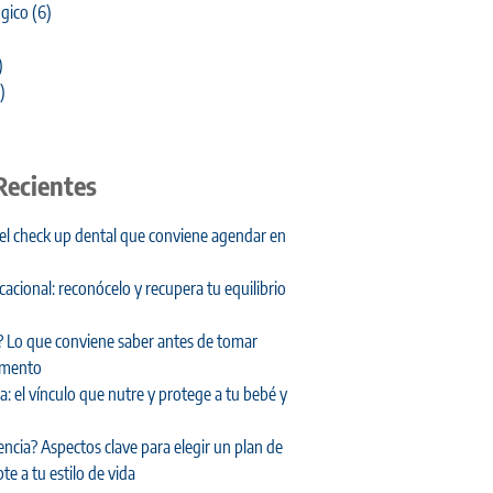
gico
(6)
)
)
Recientes
 el check up dental que conviene agendar en
cional: reconócelo y recupera tu equilibrio
 Lo que conviene saber antes de tomar
amento
: el vínculo que nutre y protege a tu bebé y
encia? Aspectos clave para elegir un plan de
te a tu estilo de vida