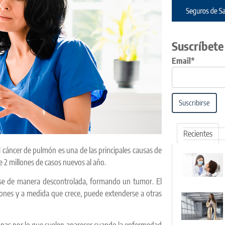
Suscríbete
Email*
Suscribirse
Recientes
l cáncer de pulmón es una de las principales causas de
 2 millones de casos nuevos al año.
rse de manera descontrolada, formando un tumor. El
mones y a medida que crece, puede extenderse a otras
anas por lo que suelen aparecer cuando la enfermedad