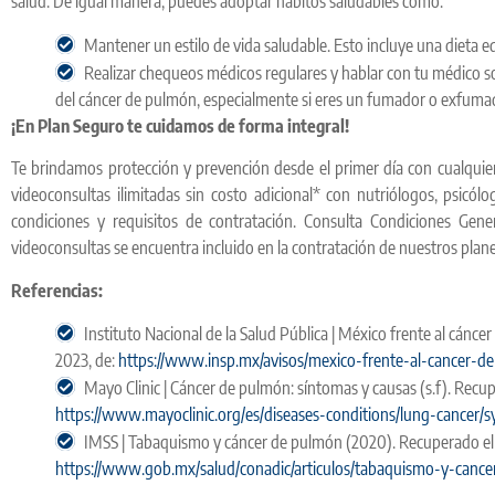
salud. De igual manera, puedes adoptar hábitos saludables como:
Mantener un estilo de vida saludable. Esto incluye una dieta eq
Realizar chequeos médicos regulares y hablar con tu médico so
del cáncer de pulmón, especialmente si eres un fumador o exfuma
¡En Plan Seguro te cuidamos de forma integral!
Te brindamos protección y prevención desde el primer día con cualquie
videoconsultas ilimitadas sin costo adicional* con nutriólogos, psicól
condiciones y requisitos de contratación. Consulta Condiciones Gene
videoconsultas se encuentra incluido en la contratación de nuestros plane
Referencias:
Instituto Nacional de la Salud Pública | México frente al cánc
2023, de:
https://www.insp.mx/avisos/mexico-frente-al-cancer-d
Mayo Clinic | Cáncer de pulmón: síntomas y causas (s.f). Recup
https://www.mayoclinic.org/es/diseases-conditions/lung-cance
IMSS | Tabaquismo y cáncer de pulmón (2020). Recuperado el 1
https://www.gob.mx/salud/conadic/articulos/tabaquismo-y-canc