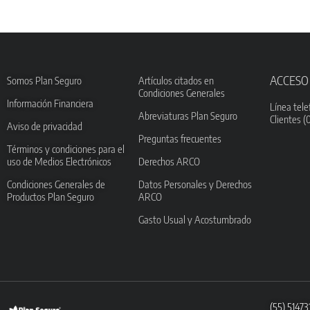
ACCESO
Somos Plan Seguro
Artículos citados en
Condiciones Generales
Información Financiera
Línea tele
Abreviaturas Plan Seguro
Clientes (
Aviso de privacidad
Preguntas frecuentes
Términos y condiciones para el
uso de Medios Electrónicos
Derechos ARCO
Condiciones Generales de
Datos Personales y Derechos
Productos Plan Seguro
ARCO
Gasto Usual y Acostumbrado
(55) 5147