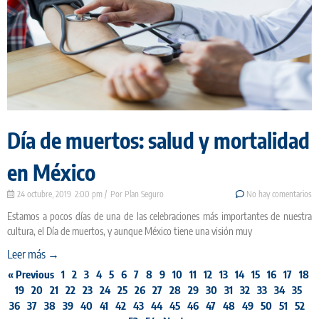
Día de muertos: salud y mortalidad
en México
24 octubre, 2019
2:00 pm
Plan Seguro
No hay comentarios
Estamos a pocos días de una de las celebraciones más importantes de nuestra
cultura, el Día de muertos, y aunque México tiene una visión muy
Leer más →
« Previous
1
2
3
4
5
6
7
8
9
10
11
12
13
14
15
16
17
18
19
20
21
22
23
24
25
26
27
28
29
30
31
32
33
34
35
36
37
38
39
40
41
42
43
44
45
46
47
48
49
50
51
52