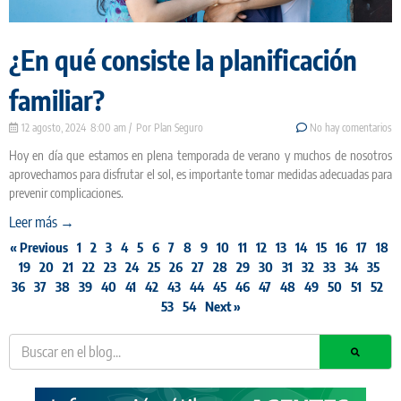
¿En qué consiste la planificación
familiar?
12 agosto, 2024
8:00 am
Plan Seguro
No hay comentarios
Hoy en día que estamos en plena temporada de verano y muchos de nosotros
aprovechamos para disfrutar el sol, es importante tomar medidas adecuadas para
prevenir complicaciones.
Leer más →
« Previous
1
2
3
4
5
6
7
8
9
10
11
12
13
14
15
16
17
18
19
20
21
22
23
24
25
26
27
28
29
30
31
32
33
34
35
36
37
38
39
40
41
42
43
44
45
46
47
48
49
50
51
52
53
54
Next »