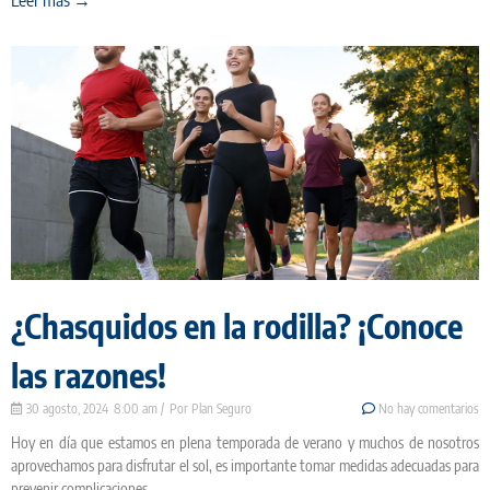
Leer más →
¿Chasquidos en la rodilla? ¡Conoce
las razones!
30 agosto, 2024
8:00 am
Plan Seguro
No hay comentarios
Hoy en día que estamos en plena temporada de verano y muchos de nosotros
aprovechamos para disfrutar el sol, es importante tomar medidas adecuadas para
prevenir complicaciones.