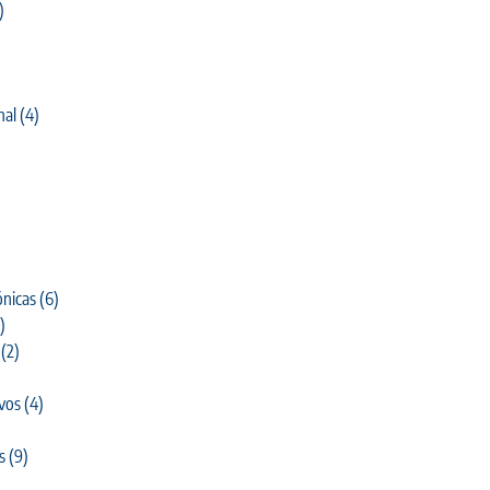
)
nal
(4)
)
nicas
(6)
)
(2)
ivos
(4)
s
(9)