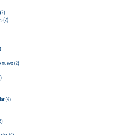
(2)
es
(2)
)
o nuevo
(2)
)
lar
(4)
3)
)