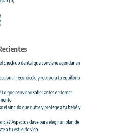
gico
(6)
)
)
Recientes
 el check up dental que conviene agendar en
cional: reconócelo y recupera tu equilibrio
 Lo que conviene saber antes de tomar
amento
: el vínculo que nutre y protege a tu bebé y
encia? Aspectos clave para elegir un plan de
te a tu estilo de vida