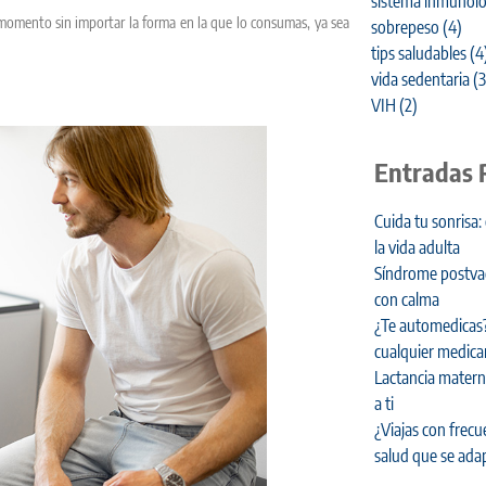
sistema inmunoló
 momento sin importar la forma en la que lo consumas, ya sea
sobrepeso
(4)
tips saludables
(4
vida sedentaria
(3
VIH
(2)
Entradas 
Cuida tu sonrisa:
la vida adulta
Síndrome postvaca
con calma
¿Te automedicas?
cualquier medic
Lactancia materna
a ti
¿Viajas con frecu
salud que se adap