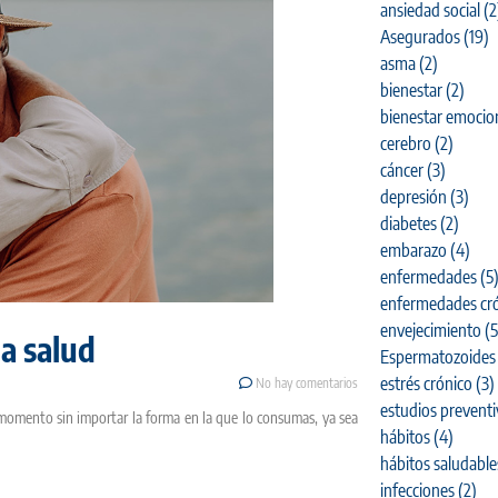
ansiedad social
(2
Asegurados
(19)
asma
(2)
bienestar
(2)
bienestar emocio
cerebro
(2)
cáncer
(3)
depresión
(3)
diabetes
(2)
embarazo
(4)
enfermedades
(5
enfermedades cró
envejecimiento
(5
a salud
Espermatozoides
estrés crónico
(3)
No hay comentarios
estudios prevent
 momento sin importar la forma en la que lo consumas, ya sea
hábitos
(4)
hábitos saludable
infecciones
(2)