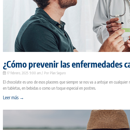
¿Cómo prevenir las enfermedades c
17 febrero, 2025
9:00 am
Plan Seguro
El chocolate es uno de esos placeres que siempre se nos va a antojar en cualquier
en tabletas, en bebidas o como un toque especial en postres.
Leer más →