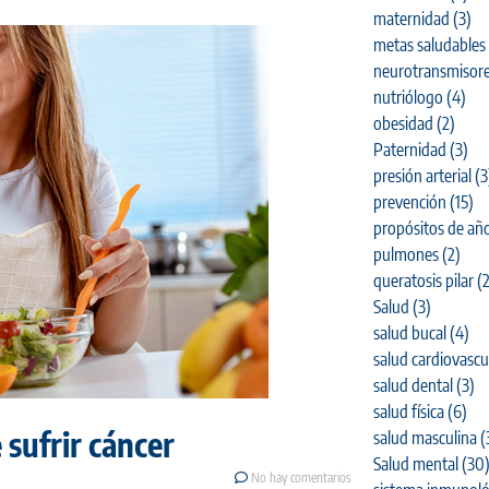
maternidad
(3)
metas saludables
neurotransmisor
nutriólogo
(4)
obesidad
(2)
Paternidad
(3)
presión arterial
(3
prevención
(15)
propósitos de añ
pulmones
(2)
queratosis pilar
(2
Salud
(3)
salud bucal
(4)
salud cardiovascu
salud dental
(3)
salud física
(6)
 sufrir cáncer
salud masculina
(
Salud mental
(30
No hay comentarios