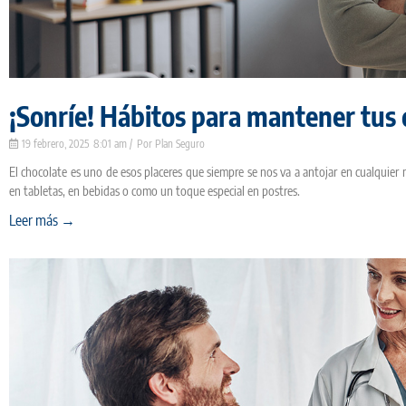
¡Sonríe! Hábitos para mantener tu
19 febrero, 2025
8:01 am
Plan Seguro
El chocolate es uno de esos placeres que siempre se nos va a antojar en cualquier
en tabletas, en bebidas o como un toque especial en postres.
Leer más →